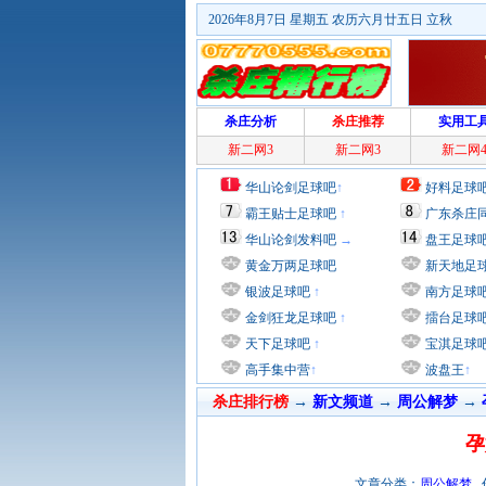
2026年8月7日 星期五 农历六月廿五日 立秋
杀庄分析
杀庄推荐
实用工
新二网3
新二网3
新二网
华山论剑足球吧
↑
好料足球
霸王贴士足球吧
↑
广东杀庄
华山论剑发料吧
→
盘王足球
黄金万两足球吧
新天地足
银波足球吧
↑
南方足球
金剑狂龙足球吧
↑
擂台足球
天下足球吧
↑
宝淇足球
高手集中营
↑
波盘王
↑
杀庄排行榜
→
新文频道
→
周公解梦
→
孕
文章分类：
周公解梦
作