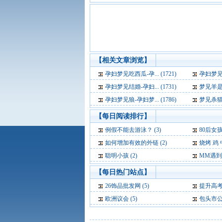
【相关文章浏览】
孕妇梦见吃西瓜-孕... (1721)
孕妇梦见下大
孕妇梦见结婚-孕妇... (1731)
梦见羊是什么
孕妇梦见狼-孕妇梦... (1786)
梦见杀猫是
【每日阅读排行】
例假不能去游泳？ (3)
80后女孩身家过
如何增加有效的外链 (2)
烧烤 鸡 中
聪明小孩 (2)
MM遇到
【每日热门站点】
26饰品批发网
(5)
提升高
欧洲议会
(5)
包头市