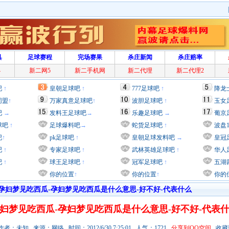
具
足球赛程
完场赛果
杀庄新闻
杀庄赔率
4
新二网5
新二手机网
新二代理
新二代理2
吧
↑
皇朝足球吧
↑
777足球吧
↑
降龙
同盟
↑
万家真意足球吧
↑
波胆足球吧
↑
玉女
吧
→
发料王足球吧
→
乐趣足球吧
→
葡京
球吧
↑
足球爆料吧
→
蛇货足球吧
↑
波盘
吧
↑
pk足球吧
↑
皇朝足球发料吧
→
皇冠
吧
↑
专家足球吧
↑
武林英雄足球吧
↑
华人
吧
↑
球王足球吧
↑
冠军足球吧
↑
五湖
你的位置
↑
你的位置
↑
你的
孕妇梦见吃西瓜-孕妇梦见吃西瓜是什么意思-好不好-代表什么
妇梦见吃西瓜-孕妇梦见吃西瓜是什么意思-好不好-代表
者：未知 来源：网络 时间：2012/6/30 7:25:01 人气：1721
分享到QQ空间
收藏