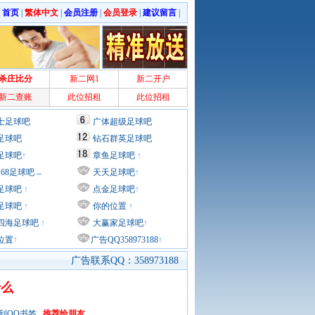
|
首页
|
繁体中文
|
会员注册
|
会员登录
|
建议留言
|
杀庄比分
新二网1
新二开户
新二查账
此位招租
此位招租
士足球吧
广体超级足球吧
足球吧
钻石群英足球吧
足球吧
↑
章鱼足球吧
↑
168足球吧
→
天天足球吧
↑
足球吧
↑
点金足球吧
↑
足球吧
↑
你的位置
↑
四海足球吧
↑
大赢家足球吧
↑
位置
↑
广告QQ358973188
↑
广告联系QQ：358973188
什么
到QQ书签
推荐给朋友