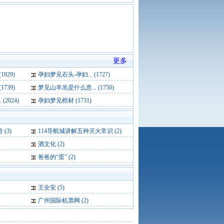
更多
929)
孕妇梦见石头-孕妇... (1727)
739)
梦见山羊羔是什么意... (1750)
2024)
孕妇梦见棺材 (1731)
(3)
114导航城讲解五种灭火常识 (2)
酒文化 (2)
爸爸的“蛋” (2)
王全安
(5)
广州国际机票网
(2)