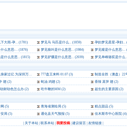
雨-孕... (1781)
梦见马 马匹是什么... (1859)
孕妇梦见星星-孕妇... (1
意思-... (1876)
梦见狼叫是什么意思... (1984)
梦见獾是什么意思-... (1
什么意思... (1815)
梦见驴骡是什么意思... (2039)
梦见单峰骆驼是什么... (
亿 为深圳万润科技“三当家” (3)
777盘王来料 01.07 (3)
制造全胜（澳盘）22号 
 翅 (2)
蚝油 鸡翅 (2)
香辣 莴笋 翅 (2)
劫财劫色怎么办 (2)
吃牛鞭的MM (2)
超生的主要原因 (2)
考网
(5)
青海省测绘局
(5)
糕点甜品
(5)
公安局
(5)
通化县天气预报
(5)
佳木斯市中心医院
(4)
|
关于本站
|
联系本站
|
我要投稿
|
建议留言
|
友情链接
|