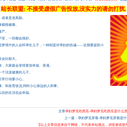
站长联盟: 不接受虚假广告投放,没实力的请勿打扰.
，或者是龙凤胎。
体都很健康。
腹产。
平安，一切都会很好。
是梦境中的人会怀孕生儿子，一种则是对孕妇的告诫——近期要提防小
性会比较大。
转，大家庭会变得更加幸福、美满。
一个活泼健康的儿子。
日常行动要小心。
康、和发育状况;同时小心身边的人和事。
以后的生活也会幸福。
文章
孕妇梦见吃西瓜-孕妇梦见吃西瓜是什么意
上一篇：
孕妇梦见穿着-孕妇梦见穿着是什..
【以上文章信息来自于网络，不代表本站观点，浏览者或使