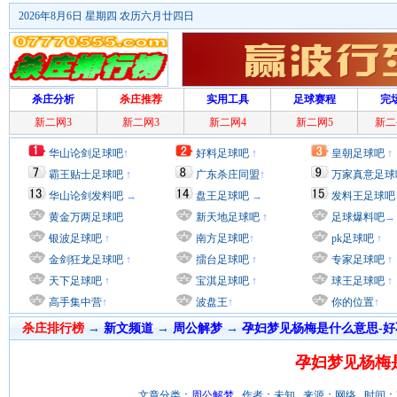
2026年8月6日 星期四 农历六月廿四日
杀庄分析
杀庄推荐
实用工具
足球赛程
完
新二网3
新二网3
新二网4
新二网5
新二
华山论剑足球吧
↑
好料足球吧
↑
皇朝足球吧
↑
霸王贴士足球吧
↑
广东杀庄同盟
↑
万家真意足球
华山论剑发料吧
→
盘王足球吧
→
发料王足球吧
黄金万两足球吧
新天地足球吧
↑
足球爆料吧
→
银波足球吧
↑
南方足球吧
↑
pk足球吧
↑
金剑狂龙足球吧
↑
擂台足球吧
↑
专家足球吧
↑
天下足球吧
↑
宝淇足球吧
↑
球王足球吧
↑
高手集中营
↑
波盘王
↑
你的位置
↑
杀庄排行榜
→
新文频道
→
周公解梦
→
孕妇梦见杨梅是什么意思-好
孕妇梦见杨梅
文章分类：
周公解梦
作者：未知 来源：网络 时间：2012/7