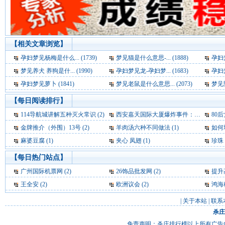
【相关文章浏览】
孕妇梦见杨梅是什么... (1739)
梦见猫是什么意思-... (1888)
孕妇梦
梦见养犬 养狗是什... (1990)
孕妇梦见龙-孕妇梦... (1683)
孕妇梦
孕妇梦见萝卜 (1841)
梦见老鼠是什么意思... (2073)
梦见野
【每日阅读排行】
114导航城讲解五种灭火常识 (2)
西安嘉天国际大厦爆炸事件：基本确定为液化气爆炸 (2)
80后女
金牌推介（外围）13号 (2)
羊肉汤六种不同做法 (1)
如何
麻婆豆腐 (1)
夹心 凤翅 (1)
珍珠 
【每日热门站点】
广州国际机票网
(2)
26饰品批发网
(2)
提升
王全安
(2)
欧洲议会
(2)
鸿海
|
关于本站
|
联系
杀庄
免责声明：杀庄排行榜以上所有广告