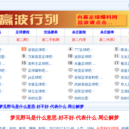
具
足球赛程
完场赛果
杀庄新闻
杀庄赔率
4
新二网5
新二手机网
新二代理
新二代理2
吧
↑
皇朝足球吧
↑
777足球吧
↑
降龙
同盟
↑
万家真意足球吧
↑
波胆足球吧
↑
玉女
吧
→
发料王足球吧
→
乐趣足球吧
→
葡京
球吧
↑
足球爆料吧
→
蛇货足球吧
↑
波盘
吧
↑
pk足球吧
↑
皇朝足球发料吧
→
皇冠
吧
↑
专家足球吧
↑
武林英雄足球吧
↑
华人
吧
↑
球王足球吧
↑
冠军足球吧
↑
五湖
你的位置
↑
你的位置
↑
你的
梦见野马是什么意思-好不好-代表什么-周公解梦
梦见野马是什么意思-好不好-代表什么-周公解梦
者：未知 来源：网络 时间：2012/8/17 8:12:40 人气：1884
分享到QQ空间
收藏