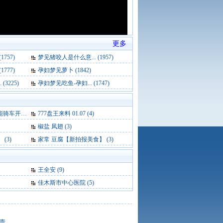
更多
757)
梦见猪咬人是什么意... (1957)
777)
孕妇梦见萝卜 (1842)
3225)
孕妇梦见吃鱼-孕妇... (1747)
要花的 (4)
777盘王来料 01.07 (4)
椒盐 凤翅 (3)
(3)
家常 豆腐【新拍报美食】 (3)
王全安
(9)
佳木斯市中心医院
(5)
责。