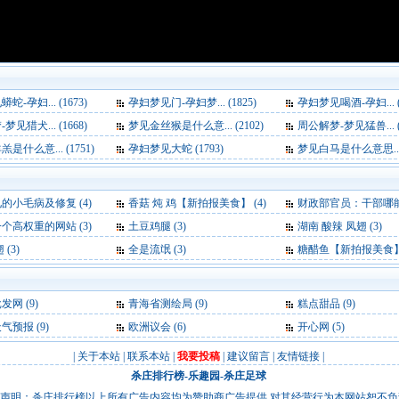
-孕妇... (1673)
孕妇梦见门-孕妇梦... (1825)
孕妇梦见喝酒-孕妇... (1
见猎犬... (1668)
梦见金丝猴是什么意... (2102)
周公解梦-梦见猛兽... (1
是什么意... (1751)
孕妇梦见大蛇 (1793)
梦见白马是什么意思... (
的小毛病及修复 (4)
香菇 炖 鸡【新拍报美食】 (4)
财政部官员：干部哪能骑车开会 公车费是
个高权重的网站 (3)
土豆鸡腿 (3)
湖南 酸辣 凤翅 (3)
(3)
全是流氓 (3)
糖醋鱼【新拍报美食】 
批发网
(9)
青海省测绘局
(9)
糕点甜品
(9)
天气预报
(9)
欧洲议会
(6)
开心网
(5)
|
关于本站
|
联系本站
|
我要投稿
|
建议留言
|
友情链接
|
杀庄排行榜
-
乐趣园
-
杀庄足球
声明：杀庄排行榜以上所有广告内容均为赞助商广告提供,对其经营行为本网站恕不负