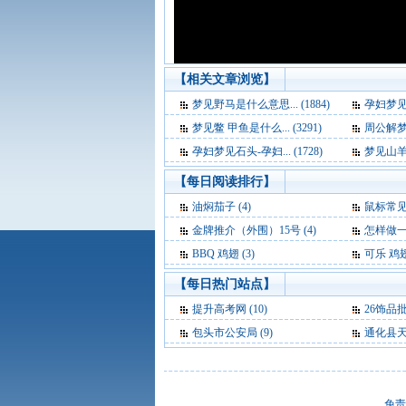
【相关文章浏览】
梦见野马是什么意思... (1884)
孕妇梦见蟒蛇
梦见鳖 甲鱼是什么... (3291)
周公解梦-梦
孕妇梦见石头-孕妇... (1728)
梦见山羊羔
【每日阅读排行】
油焖茄子 (4)
鼠标常见
金牌推介（外围）15号 (4)
怎样做一
BBQ 鸡翅 (3)
可乐 鸡翅 
【每日热门站点】
提升高考网
(10)
26饰品
包头市公安局
(9)
通化县
免责