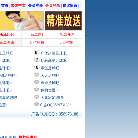
|
首页
|
繁体中文
|
会员注册
|
会员登录
|
建议留言
|
杀庄比分
新二网1
新二开户
新二查账
此位招租
此位招租
士足球吧
广体超级足球吧
足球吧
钻石群英足球吧
足球吧
↑
章鱼足球吧
↑
168足球吧
→
天天足球吧
↑
足球吧
↑
点金足球吧
↑
足球吧
↑
你的位置
↑
四海足球吧
↑
大赢家足球吧
↑
位置
↑
广告QQ358973188
↑
广告联系QQ：358973188
到QQ书签
推荐给朋友