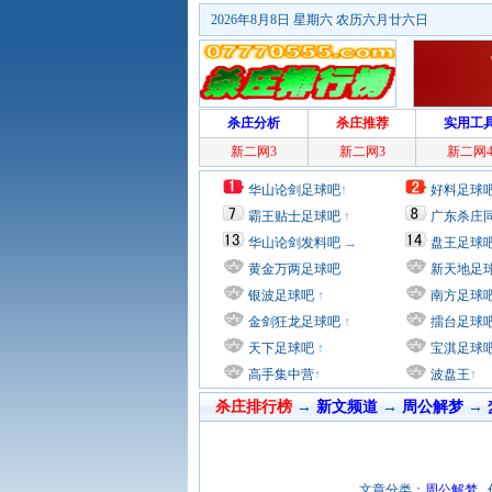
2026年8月8日 星期六 农历六月廿六日
杀庄分析
杀庄推荐
实用工
新二网3
新二网3
新二网
华山论剑足球吧
↑
好料足球
霸王贴士足球吧
↑
广东杀庄
华山论剑发料吧
→
盘王足球
黄金万两足球吧
新天地足
银波足球吧
↑
南方足球
金剑狂龙足球吧
↑
擂台足球
天下足球吧
↑
宝淇足球
高手集中营
↑
波盘王
↑
杀庄排行榜
→
新文频道
→
周公解梦
→
文章分类：
周公解梦
作