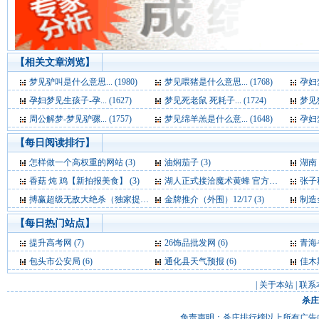
【相关文章浏览】
梦见驴叫是什么意思... (1980)
梦见喂猪是什么意思... (1768)
孕妇梦
孕妇梦见生孩子-孕... (1627)
梦见死老鼠 死耗子... (1724)
梦见猫
周公解梦-梦见驴骡... (1757)
梦见绵羊羔是什么意... (1648)
孕妇梦
【每日阅读排行】
怎样做一个高权重的网站 (3)
油焖茄子 (3)
湖南 
香菇 炖 鸡【新拍报美食】 (3)
湖人正式接洽魔术黄蜂 官方求购霍华德+保罗 (3)
张子秋：
搏赢超级无敌大绝杀（独家提供）06.13 (3)
金牌推介（外围）12/17 (3)
制造全
【每日热门站点】
提升高考网
(7)
26饰品批发网
(6)
青海
包头市公安局
(6)
通化县天气预报
(6)
佳木
|
关于本站
|
联系
杀庄
免责声明：杀庄排行榜以上所有广告