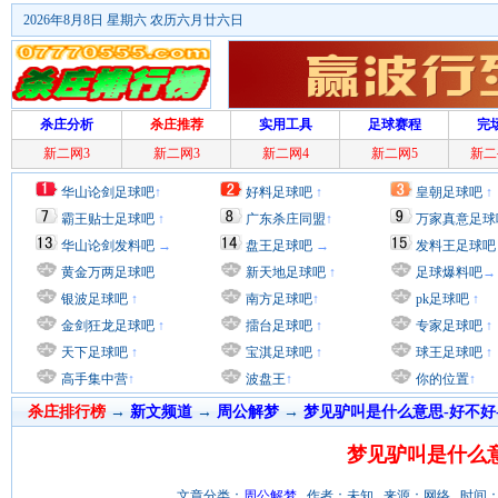
2026年8月8日 星期六 农历六月廿六日
杀庄分析
杀庄推荐
实用工具
足球赛程
完
新二网3
新二网3
新二网4
新二网5
新二
华山论剑足球吧
↑
好料足球吧
↑
皇朝足球吧
↑
霸王贴士足球吧
↑
广东杀庄同盟
↑
万家真意足球
华山论剑发料吧
→
盘王足球吧
→
发料王足球吧
黄金万两足球吧
新天地足球吧
↑
足球爆料吧
→
银波足球吧
↑
南方足球吧
↑
pk足球吧
↑
金剑狂龙足球吧
↑
擂台足球吧
↑
专家足球吧
↑
天下足球吧
↑
宝淇足球吧
↑
球王足球吧
↑
高手集中营
↑
波盘王
↑
你的位置
↑
杀庄排行榜
→
新文频道
→
周公解梦
→
梦见驴叫是什么意思-好不好
梦见驴叫是什么意
文章分类：
周公解梦
作者：未知 来源：网络 时间：2012/