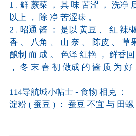
1 . 鲜 蕨菜 ， 其 味 苦涩 ， 洗净 
以上 ， 除 净 苦涩味 。
2 . 昭通 酱 ： 是以 黄豆 、 红 辣
香 、 八角 、 山 奈 、 陈皮 、 草
酿制 而 成 。 色泽 红艳 ， 鲜香回 
， 冬 末 春 初 做成 的 酱 质 为 好
114导航城小帖士 - 食物 相克 ：
淀粉 ( 蚕豆 ) ： 蚕豆 不宜 与 田螺