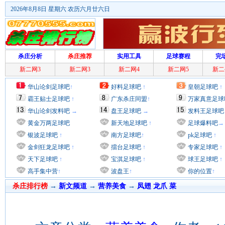
2026年8月8日 星期六 农历六月廿六日
杀庄分析
杀庄推荐
实用工具
足球赛程
完
新二网3
新二网3
新二网4
新二网5
新二
华山论剑足球吧
↑
好料足球吧
↑
皇朝足球吧
↑
霸王贴士足球吧
↑
广东杀庄同盟
↑
万家真意足球
华山论剑发料吧
→
盘王足球吧
→
发料王足球吧
黄金万两足球吧
新天地足球吧
↑
足球爆料吧
→
银波足球吧
↑
南方足球吧
↑
pk足球吧
↑
金剑狂龙足球吧
↑
擂台足球吧
↑
专家足球吧
↑
天下足球吧
↑
宝淇足球吧
↑
球王足球吧
↑
高手集中营
↑
波盘王
↑
你的位置
↑
杀庄排行榜
→
新文频道
→
营养美食
→
凤翅 龙爪 菜