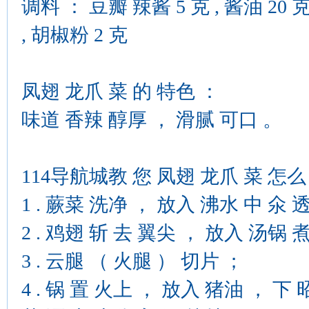
调料 ： 豆瓣 辣酱 5 克 , 酱油 20 克 
, 胡椒粉 2 克
凤翅 龙爪 菜 的 特色 ：
味道 香辣 醇厚 ， 滑腻 可口 。
114导航城教 您 凤翅 龙爪 菜 怎么
1 . 蕨菜 洗净 ， 放入 沸水 中 氽 
2 . 鸡翅 斩 去 翼尖 ， 放入 汤锅 
3 . 云腿 （ 火腿 ） 切片 ；
4 . 锅 置 火上 ， 放入 猪油 ， 下