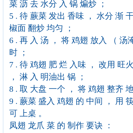
菜 沥 去 水分 入 锅 煸炒 ；
5 . 待 蕨菜 发出 香味 ， 水分 渐 干
椒面 翻炒 均匀 ；
6 . 再 入 汤 ， 将 鸡翅 放入 （ 
时 ；
7 . 待 鸡翅 肥 烂 入味 ， 改用 旺
， 淋 入 明油出 锅 ；
8 . 取 大盘 一个 ， 将 鸡翅 整齐 地 
9 . 蕨菜 盛入 鸡翅 的 中间 ， 用
可 上桌 。
凤翅 龙爪 菜 的 制作 要诀 ：