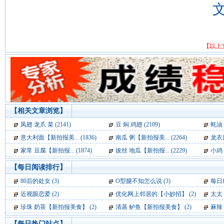
【以上
【相关文章浏览】
凤翅 龙爪 菜 (2141)
豆 焖 鸡翅 (2109)
蚝油 
意大利面【新拍报美... (1836)
南瓜 粥【新拍报美... (2264)
龙衣凤
家常 豆腐【新拍报... (1874)
拔丝 地瓜【新拍报... (2229)
小鸡 
【每日阅读排行】
80后的处女 (3)
O型腿不知怎么说 (3)
每日精
近视眼恋爱 (2)
优化网上邻居的【小妙招】 (2)
太太
珍珠 奶茶【新拍报美食】 (2)
清蒸 鲈鱼【新拍报美食】 (2)
麻辣
【每日热门站点】