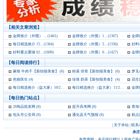
【相关文章浏览】
金牌推介（外围） ... (1461)
金牌推介（外围）1... (1367)
金牌推
每日精选推介 15... (1364)
金牌推介（外围）5... (1336)
好料单
好料重点重锤 02... (1609)
金牌推介（外围）0... (1427)
金牌推
【每日阅读排行】
麻辣 牛肉干【新拍报美食】 (6)
粉蒸 排骨【新拍报美食】 (6)
梦见单峰骆
色狼医生 (4)
珍珠 奶茶【新拍报美食】 (4)
花生
每日精选推介（益大家）10/20 (4)
每日精选推介（益大家）11/24 (4)
金牌推
【每日热门站点】
26饰品批发网
(8)
提升高考网
(8)
青海
包头市公安局
(8)
通化县天气预报
(8)
糕点
|
关于本站
|
联系
杀庄
免责声明：杀庄排行榜以上所有广告