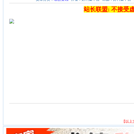
站长联盟: 不接受
【以上