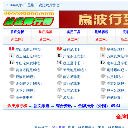
2026年8月9日 星期日 农历六月廿七日
杀庄分析
杀庄推荐
实用工具
足球赛程
完
新二网3
新二网3
新二网4
新二网5
新二
华山论剑足球吧
↑
好料足球吧
↑
皇朝足球吧
↑
霸王贴士足球吧
↑
广东杀庄同盟
↑
万家真意足球
华山论剑发料吧
→
盘王足球吧
→
发料王足球吧
黄金万两足球吧
新天地足球吧
↑
足球爆料吧
→
银波足球吧
↑
南方足球吧
↑
pk足球吧
↑
金剑狂龙足球吧
↑
擂台足球吧
↑
专家足球吧
↑
天下足球吧
↑
宝淇足球吧
↑
球王足球吧
↑
高手集中营
↑
波盘王
↑
你的位置
↑
杀庄排行榜
→
新文频道
→
综合资讯
→
金牌推介（外围） 05.04
金牌推
文章分类：
综合资讯
作者：好料集中营 来源：好料集中营 时间：201