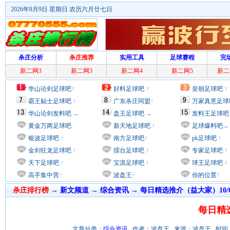
2026年8月9日 星期日 农历六月廿七日
杀庄分析
杀庄推荐
实用工具
足球赛程
完
新二网3
新二网3
新二网4
新二网5
新二
华山论剑足球吧
↑
好料足球吧
↑
皇朝足球吧
↑
霸王贴士足球吧
↑
广东杀庄同盟
↑
万家真意足球
华山论剑发料吧
→
盘王足球吧
→
发料王足球吧
黄金万两足球吧
新天地足球吧
↑
足球爆料吧
→
银波足球吧
↑
南方足球吧
↑
pk足球吧
↑
金剑狂龙足球吧
↑
擂台足球吧
↑
专家足球吧
↑
天下足球吧
↑
宝淇足球吧
↑
球王足球吧
↑
高手集中营
↑
波盘王
↑
你的位置
↑
杀庄排行榜
→
新文频道
→
综合资讯
→
每日精选推介（益大家）10/
每日精选
文章分类：
综合资讯
作者：波盘王 来源：波盘王 时间：2015/