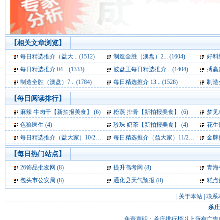
【相关文章浏览】
每日精选推介（益大... (1512)
制造全胜（澳盘）2... (1604)
好料绝
每日精选推介 04... (1333)
波盘王每日精选推介... (1404)
搏赢超
制造全胜（澳盘）7... (1784)
每日精选推介 13... (1528)
制造全
【每日阅读排行】
麻辣 牛肉干【新拍报美食】 (6)
粉蒸 排骨【新拍报美食】 (6)
梦见单峰骆
色狼医生 (4)
珍珠 奶茶【新拍报美食】 (4)
花生
每日精选推介（益大家）10/20 (4)
每日精选推介（益大家）11/24 (4)
金牌推
【每日热门站点】
26饰品批发网
(8)
提升高考网
(8)
青海
包头市公安局
(8)
通化县天气预报
(8)
糕点
|
关于本站
|
联系
杀庄
免责声明：杀庄排行榜以上所有广告