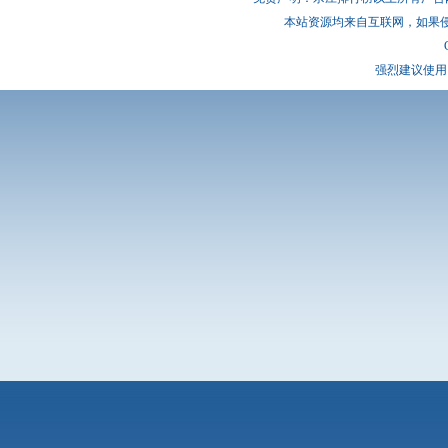
本站资源均来自互联网，如果
强烈建议使用 I