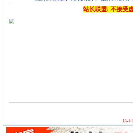
站长联盟: 不接受
【以上