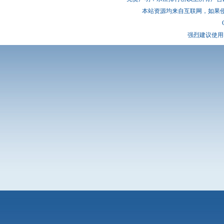
本站资源均来自互联网，如果
强烈建议使用 I