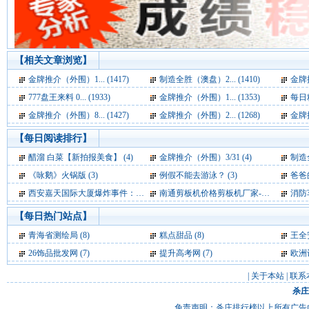
【相关文章浏览】
金牌推介（外围）1... (1417)
制造全胜（澳盘）2... (1410)
金牌推
777盘王来料 0... (1933)
金牌推介（外围）1... (1353)
每日精
金牌推介（外围）8... (1427)
金牌推介（外围）2... (1268)
金牌推
【每日阅读排行】
醋溜 白菜【新拍报美食】 (4)
金牌推介（外围）3/31 (4)
制造
《咏鹅》火锅版 (3)
例假不能去游泳？ (3)
爸爸的
西安嘉天国际大厦爆炸事件：基本确定为液化气爆炸 (3)
南通剪板机价格剪板机厂家-卷板机厂家 (3)
消防车救
【每日热门站点】
青海省测绘局
(8)
糕点甜品
(8)
王全
26饰品批发网
(7)
提升高考网
(7)
欧洲
|
关于本站
|
联系
杀庄
免责声明：杀庄排行榜以上所有广告