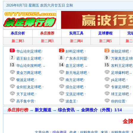
2026年8月7日 星期五 农历六月廿五日 立秋
杀庄分析
杀庄推荐
实用工具
足球赛程
完
新二网3
新二网3
新二网4
新二网5
新二
华山论剑足球吧
↑
好料足球吧
↑
皇朝足球吧
↑
霸王贴士足球吧
↑
广东杀庄同盟
↑
万家真意足球
华山论剑发料吧
→
盘王足球吧
→
发料王足球吧
黄金万两足球吧
新天地足球吧
↑
足球爆料吧
→
银波足球吧
↑
南方足球吧
↑
pk足球吧
↑
金剑狂龙足球吧
↑
擂台足球吧
↑
专家足球吧
↑
天下足球吧
↑
宝淇足球吧
↑
球王足球吧
↑
高手集中营
↑
波盘王
↑
你的位置
↑
杀庄排行榜
→
新文频道
→
综合资讯
→
金牌推介（外围）1/14
金牌
文章分类：
综合资讯
作者：好料集中营 来源：好料集中营 时间：201