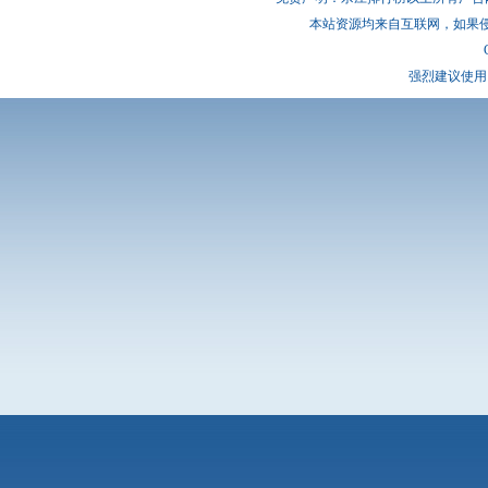
本站资源均来自互联网，如果
强烈建议使用 I