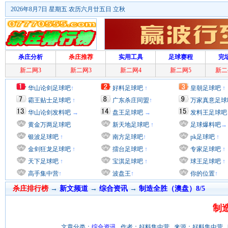
2026年8月7日 星期五 农历六月廿五日 立秋
杀庄分析
杀庄推荐
实用工具
足球赛程
完
新二网3
新二网3
新二网4
新二网5
新二
华山论剑足球吧
↑
好料足球吧
↑
皇朝足球吧
↑
霸王贴士足球吧
↑
广东杀庄同盟
↑
万家真意足球
华山论剑发料吧
→
盘王足球吧
→
发料王足球吧
黄金万两足球吧
新天地足球吧
↑
足球爆料吧
→
银波足球吧
↑
南方足球吧
↑
pk足球吧
↑
金剑狂龙足球吧
↑
擂台足球吧
↑
专家足球吧
↑
天下足球吧
↑
宝淇足球吧
↑
球王足球吧
↑
高手集中营
↑
波盘王
↑
你的位置
↑
杀庄排行榜
→
新文频道
→
综合资讯
→
制造全胜（澳盘）8/5
制造
文章分类：
综合资讯
作者：好料集中营 来源：好料集中营 时间：201