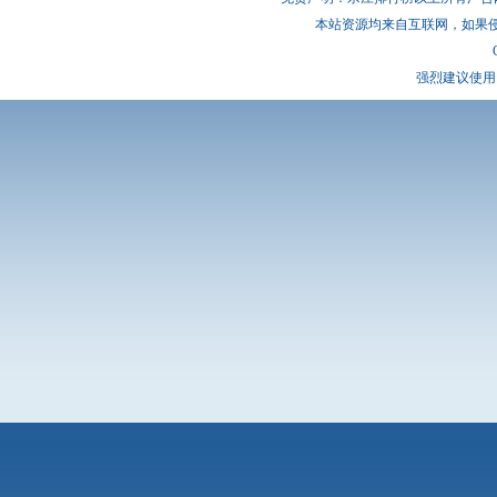
本站资源均来自互联网，如果
强烈建议使用 I