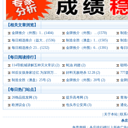
【相关文章浏览】
金牌推介（外围）1... (1404)
金牌推介（外围） ... (1570)
制造全
每日精选推介（益大... (1536)
制造全胜（澳盘）1... (1505)
制造全
每日精选推介 23... (1232)
金牌推介（外围）6... (1391)
每日精
【每日阅读排行】
114导航城讲解五种灭火常识 (2)
蚝油 鸡翅 (2)
聪明小
80后女孩身家过亿 为深圳万润科技“三当家” (2)
好料无敌绝杀 12.28 (2)
777盘
制造全胜（澳盘）25号 (2)
金牌推介（外围）20号 (2)
金牌
【每日热门站点】
26饰品批发网
(3)
提升高考网
(3)
青海
欧洲议会
(3)
包头市公安局
(3)
通化
|
关于本站
|
联系
杀庄
免责声明：杀庄排行榜以上所有广告