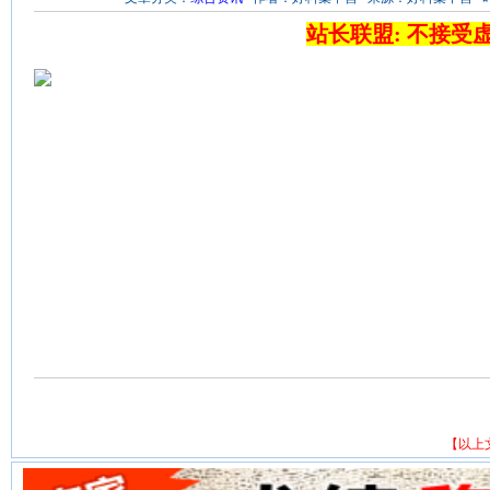
站长联盟: 不接受
【以上