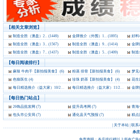
【相关文章浏览】
制造全胜（澳盘）2... (1449)
金牌推介（外围）1... (1895)
好料单
制造全胜（澳盘）3... (1567)
制造全胜（澳盘）9... (1414)
金牌推
制造全胜（澳盘）7... (1437)
制造全胜（澳盘）5... (1409)
制造全
【每日阅读排行】
麻辣 牛肉干【新拍报美食】 (6)
粉蒸 排骨【新拍报美食】 (6)
梦见单峰骆
色狼医生 (4)
珍珠 奶茶【新拍报美食】 (4)
花生
每日精选推介（益大家）10/20 (4)
每日精选推介（益大家）11/24 (4)
金牌推
【每日热门站点】
26饰品批发网
(7)
提升高考网
(7)
青海
包头市公安局
(7)
通化县天气预报
(7)
糕点
|
关于本站
|
联系
杀庄
免责声明：杀庄排行榜以上所有广告