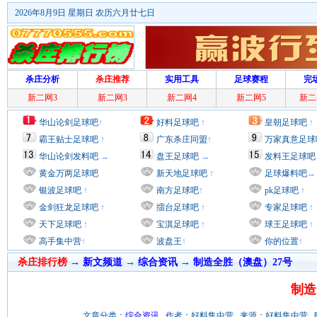
2026年8月9日 星期日 农历六月廿七日
杀庄分析
杀庄推荐
实用工具
足球赛程
完
新二网3
新二网3
新二网4
新二网5
新二
华山论剑足球吧
↑
好料足球吧
↑
皇朝足球吧
↑
霸王贴士足球吧
↑
广东杀庄同盟
↑
万家真意足球
华山论剑发料吧
→
盘王足球吧
→
发料王足球吧
黄金万两足球吧
新天地足球吧
↑
足球爆料吧
→
银波足球吧
↑
南方足球吧
↑
pk足球吧
↑
金剑狂龙足球吧
↑
擂台足球吧
↑
专家足球吧
↑
天下足球吧
↑
宝淇足球吧
↑
球王足球吧
↑
高手集中营
↑
波盘王
↑
你的位置
↑
杀庄排行榜
→
新文频道
→
综合资讯
→
制造全胜（澳盘）27号
制造
文章分类：
综合资讯
作者：好料集中营 来源：好料集中营 时间：201