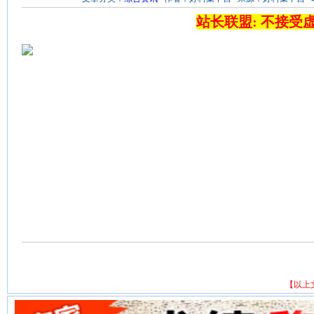
站长联盟: 不接受
【以上