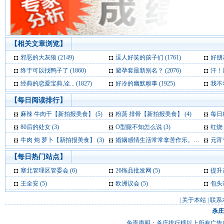
【相关文章浏览】
邪恶的大灰狼 (2149)
逗人好笑的孩子们 (1761)
好朋友
终于可以找鸭子了 (1860)
避孕套最新别名？ (2076)
汗！屠
经典的恋爱宝典,诠... (1827)
好冷的幽默糗事 (1925)
我不希
【每日阅读排行】
麻辣 牛肉干【新拍报美食】 (5)
粉蒸 排骨【新拍报美食】 (4)
每日精
80后的处女 (3)
O型腿不知怎么说 (3)
红烧
牛肉 炖 萝卜【新拍报美食】 (3)
婚姻感情生活常常拿苦作乐。 (3)
元宵节祝福
【每日热门站点】
塞北管理区管委会
(6)
26饰品批发网
(5)
提升
王全安
(5)
欧洲议会
(5)
包头
|
关于本站
|
联系
杀庄
免责声明：杀庄排行榜以上所有广告