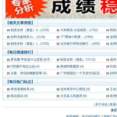
【相关文章浏览】
制造全胜（澳盘）3... (1218)
大风降温 大连港部... (1762)
制造全
好料无敌绝杀12.... (2134)
777重锤小联赛 ... (1982)
金牌推
制造全胜（澳盘）1... (1556)
法兴银行和裕信银行... (1695)
金牌推
【每日阅读排行】
梦见鳖 甲鱼是什么意思-好不好-代表什么-周公解梦 (5)
制造全胜（澳盘）5/13 (5)
卤鸡 
O型腿不知怎么说 (4)
新婚四夜睡姿 (4)
红烧
夫妻、情侣的幽默囧事 (4)
广州校园近一个月发生9起流感聚集性病例 (4)
好料绝
【每日热门站点】
青海省测绘局
(9)
佳木斯市中心医院
(9)
王全
糕点甜品
(8)
大关县人民政府
(8)
欧洲
|
关于本站
|
联系
杀庄
免责声明：杀庄排行榜以上所有广告