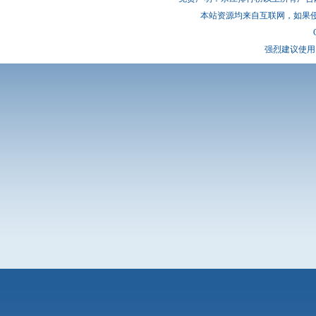
本站资源均来自互联网，如果
强烈建议使用 I