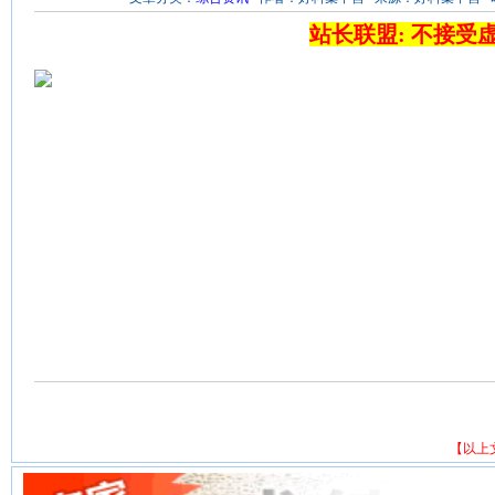
站长联盟: 不接受
【以上