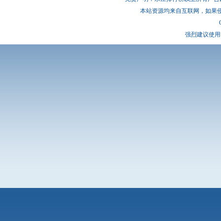
本站资源均来自互联网，如果
强烈建议使用 I