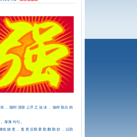
肉 块 ， 随时 清除 上浮 之 油 沫 ， 抽样 取出 肉
齐 ， 厚薄 均匀 。
继续 烧 煮 ， 复 煮 后期 要 勤 翻 勤 炒 ， 以防