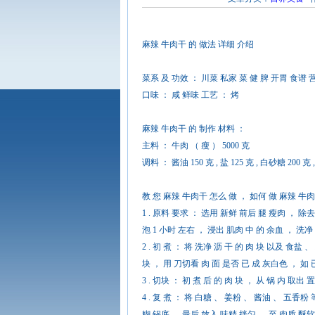
麻辣 牛肉干 的 做法 详细 介绍
菜系 及 功效 ： 川菜 私家 菜 健 脾 开胃 食谱
口味 ： 咸 鲜味 工艺 ： 烤
麻辣 牛肉干 的 制作 材料 ：
主料 ： 牛肉 （ 瘦 ） 5000 克
调料 ： 酱油 150 克 , 盐 125 克 , 白砂糖 200 克 ,
教 您 麻辣 牛肉干 怎么 做 ， 如何 做 麻辣 牛
1 . 原料 要求 ： 选用 新鲜 前后 腿 瘦肉 ， 除去
泡 1 小时 左右 ， 浸出 肌肉 中 的 余血 ， 洗净
2 . 初 煮 ： 将 洗净 沥 干 的 肉 块 以及 食盐
块 ， 用 刀切看 肉 面 是否 已 成 灰白色 ， 如 
3 . 切块 ： 初 煮 后 的 肉 块 ， 从 锅 内 取出 
4 . 复 煮 ： 将 白糖 、 姜粉 、 酱油 、 五香粉
糊 锅底 ， 最后 放入 味精 拌匀 ， 至 肉质 酥软 