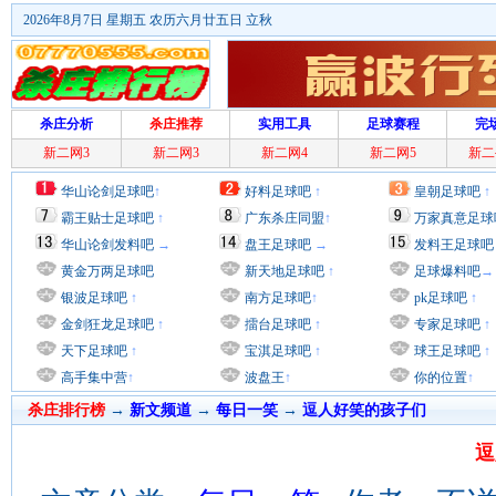
2026年8月7日 星期五 农历六月廿五日 立秋
杀庄分析
杀庄推荐
实用工具
足球赛程
完
新二网3
新二网3
新二网4
新二网5
新二
华山论剑足球吧
↑
好料足球吧
↑
皇朝足球吧
↑
霸王贴士足球吧
↑
广东杀庄同盟
↑
万家真意足球
华山论剑发料吧
→
盘王足球吧
→
发料王足球吧
黄金万两足球吧
新天地足球吧
↑
足球爆料吧
→
银波足球吧
↑
南方足球吧
↑
pk足球吧
↑
金剑狂龙足球吧
↑
擂台足球吧
↑
专家足球吧
↑
天下足球吧
↑
宝淇足球吧
↑
球王足球吧
↑
高手集中营
↑
波盘王
↑
你的位置
↑
杀庄排行榜
→
新文频道
→
每日一笑
→
逗人好笑的孩子们
逗