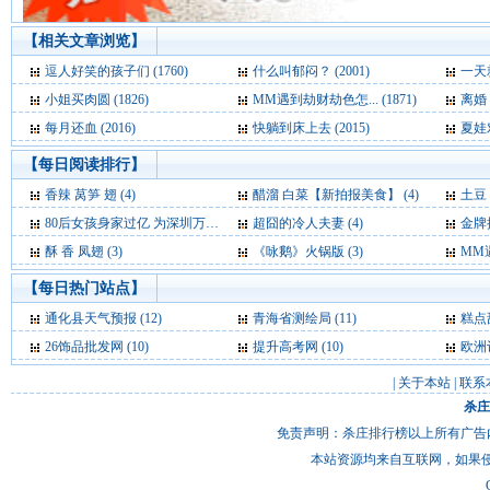
【相关文章浏览】
逗人好笑的孩子们 (1760)
什么叫郁闷？ (2001)
一天就
小姐买肉圆 (1826)
MM遇到劫财劫色怎... (1871)
离婚 (
每月还血 (2016)
快躺到床上去 (2015)
夏娃对
【每日阅读排行】
香辣 莴笋 翅 (4)
醋溜 白菜【新拍报美食】 (4)
土豆
80后女孩身家过亿 为深圳万润科技“三当家” (4)
超囧的冷人夫妻 (4)
金牌推
酥 香 凤翅 (3)
《咏鹅》火锅版 (3)
MM
【每日热门站点】
通化县天气预报
(12)
青海省测绘局
(11)
糕点
26饰品批发网
(10)
提升高考网
(10)
欧洲
|
关于本站
|
联系
杀庄
免责声明：杀庄排行榜以上所有广告
本站资源均来自互联网，如果