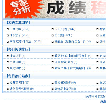
【相关文章浏览】
土豆鸡腿 (2160)
BBQ 鸡翅 (2042)
葱油 
油焖茄子 (2255)
卤 鸡翅 (1990)
五彩 
南瓜 红枣 排骨汤... (2153)
糖醋鱼【新拍报美食... (2104)
凉拌 
【每日阅读排行】
油焖茄子 (4)
香菇 炖 鸡【新拍报美食】 (4)
财政部官
土豆鸡腿 (3)
湖南 酸辣 凤翅 (3)
椒盐 
全是流氓 (3)
家常 豆腐【新拍报美食】 (3)
某君
【每日热门站点】
提升高考网
(10)
青海省测绘局
(9)
糕点
通化县天气预报
(9)
26饰品批发网
(8)
开心
|
关于本站
|
联系
杀庄