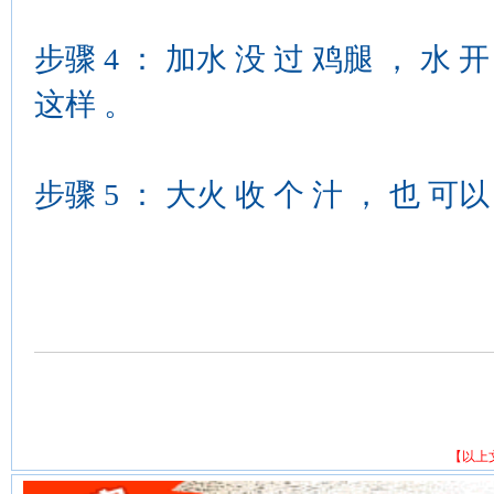
步骤 4 ： 加水 没 过 鸡腿 ， 水 开
这样 。
步骤 5 ： 大火 收 个 汁 ， 也 可以
【以上