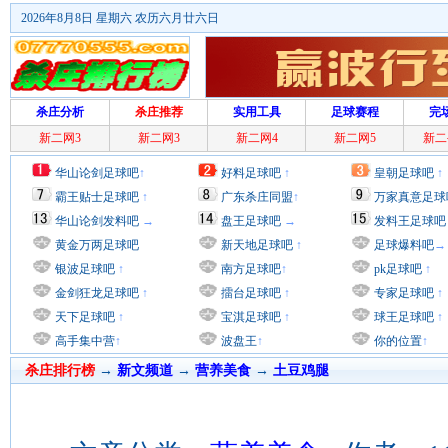
2026年8月8日 星期六 农历六月廿六日
杀庄分析
杀庄推荐
实用工具
足球赛程
完
新二网3
新二网3
新二网4
新二网5
新二
华山论剑足球吧
↑
好料足球吧
↑
皇朝足球吧
↑
霸王贴士足球吧
↑
广东杀庄同盟
↑
万家真意足球
华山论剑发料吧
→
盘王足球吧
→
发料王足球吧
黄金万两足球吧
新天地足球吧
↑
足球爆料吧
→
银波足球吧
↑
南方足球吧
↑
pk足球吧
↑
金剑狂龙足球吧
↑
擂台足球吧
↑
专家足球吧
↑
天下足球吧
↑
宝淇足球吧
↑
球王足球吧
↑
高手集中营
↑
波盘王
↑
你的位置
↑
杀庄排行榜
→
新文频道
→
营养美食
→
土豆鸡腿