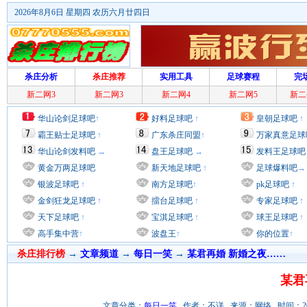
2026年8月6日 星期四 农历六月廿四日
杀庄分析
杀庄推荐
实用工具
足球赛程
完
新二网3
新二网3
新二网4
新二网5
新二
华山论剑足球吧
↑
好料足球吧
↑
皇朝足球吧
↑
霸王贴士足球吧
↑
广东杀庄同盟
↑
万家真意足球
华山论剑发料吧
→
盘王足球吧
→
发料王足球吧
黄金万两足球吧
新天地足球吧
↑
足球爆料吧
→
银波足球吧
↑
南方足球吧
↑
pk足球吧
↑
金剑狂龙足球吧
↑
擂台足球吧
↑
专家足球吧
↑
天下足球吧
↑
宝淇足球吧
↑
球王足球吧
↑
高手集中营
↑
波盘王
↑
你的位置
↑
杀庄排行榜
→
文章频道
→
每日一笑
→
某君再婚 新婚之夜……
某君
文章分类：
每日一笑
作者：不详 来源：网络 时间：2011/11