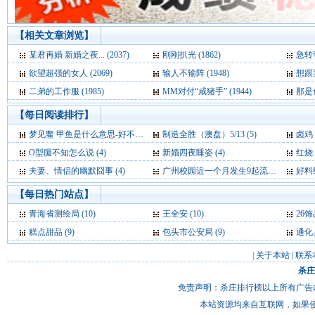
【相关文章浏览】
某君再婚 新婚之夜... (2037)
刚刚扒光 (1862)
急转弯
欲望超强的女人 (2069)
输人不输阵 (1948)
想跟我
二弟的工作服 (1985)
MM对付“咸猪手” (1944)
那是色
【每日阅读排行】
梦见鳖 甲鱼是什么意思-好不好-代表什么-周公解梦 (5)
制造全胜（澳盘）5/13 (5)
卤鸡 
O型腿不知怎么说 (4)
新婚四夜睡姿 (4)
红烧
夫妻、情侣的幽默囧事 (4)
广州校园近一个月发生9起流感聚集性病例 (4)
好料绝
【每日热门站点】
青海省测绘局
(10)
王全安
(10)
26
糕点甜品
(9)
包头市公安局
(9)
通化
|
关于本站
|
联系
杀庄
免责声明：杀庄排行榜以上所有广告
本站资源均来自互联网，如果