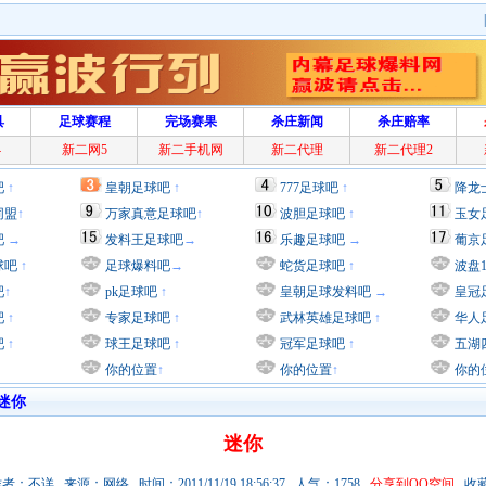
具
足球赛程
完场赛果
杀庄新闻
杀庄赔率
4
新二网5
新二手机网
新二代理
新二代理2
吧
↑
皇朝足球吧
↑
777足球吧
↑
降龙
同盟
↑
万家真意足球吧
↑
波胆足球吧
↑
玉女
吧
→
发料王足球吧
→
乐趣足球吧
→
葡京
球吧
↑
足球爆料吧
→
蛇货足球吧
↑
波盘
吧
↑
pk足球吧
↑
皇朝足球发料吧
→
皇冠
吧
↑
专家足球吧
↑
武林英雄足球吧
↑
华人
吧
↑
球王足球吧
↑
冠军足球吧
↑
五湖
你的位置
↑
你的位置
↑
你的
迷你
迷你
：不详 来源：网络 时间：2011/11/19 18:56:37 人气：1758
分享到QQ空间
收