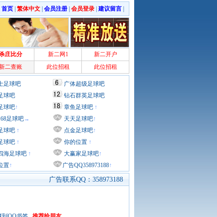
|
首页
|
繁体中文
|
会员注册
|
会员登录
|
建议留言
|
杀庄比分
新二网1
新二开户
新二查账
此位招租
此位招租
士足球吧
广体超级足球吧
足球吧
钻石群英足球吧
足球吧
↑
章鱼足球吧
↑
168足球吧
→
天天足球吧
↑
足球吧
↑
点金足球吧
↑
足球吧
↑
你的位置
↑
四海足球吧
↑
大赢家足球吧
↑
位置
↑
广告QQ358973188
↑
广告联系QQ：358973188
藏到QQ书签
推荐给朋友