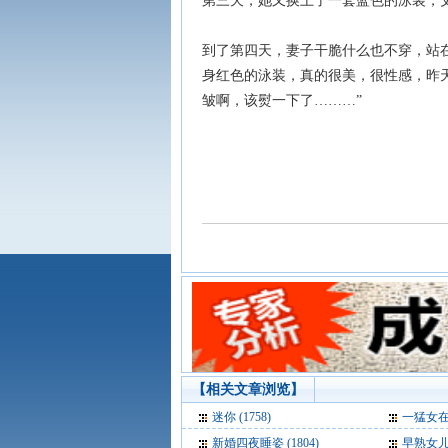
第三天，她又换上了一套蓝色的泳装，
到了第四天，妻子干脆什么也不穿，站
身红色的泳装，真的很美，很性感，昨
皱啊，该熨一下了………”
【相关文章浏览】
迷你 (1758)
一猛女在博
新婚四夜睡姿 (1804)
早熟女儿教