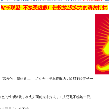
站长联盟: 不接受虚假广告投放,没实力的请勿打扰.
“亲爱的，我想要………”丈夫手里拿着报纸，瞟都不瞟妻子一
红色的性感泳装，在丈夫面前走来走去，丈夫还是不瞧她一眼。