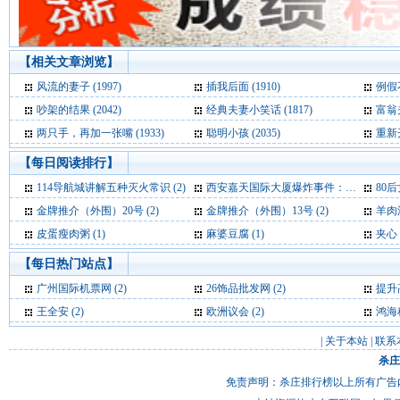
【相关文章浏览】
风流的妻子 (1997)
插我后面 (1910)
例假不
吵架的结果 (2042)
经典夫妻小笑话 (1817)
富翁夫
两只手，再加一张嘴 (1933)
聪明小孩 (2035)
重新开
【每日阅读排行】
114导航城讲解五种灭火常识 (2)
西安嘉天国际大厦爆炸事件：基本确定为液化气爆炸 (2)
80后女
金牌推介（外围）20号 (2)
金牌推介（外围）13号 (2)
羊肉
皮蛋瘦肉粥 (1)
麻婆豆腐 (1)
夹心 
【每日热门站点】
广州国际机票网
(2)
26饰品批发网
(2)
提升
王全安
(2)
欧洲议会
(2)
鸿海
|
关于本站
|
联系
杀庄
免责声明：杀庄排行榜以上所有广告