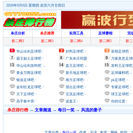
2026年8月6日 星期四 农历六月廿四日
杀庄分析
杀庄推荐
实用工具
足球赛程
完
新二网3
新二网3
新二网4
新二网5
新二
华山论剑足球吧
↑
好料足球吧
↑
皇朝足球吧
↑
霸王贴士足球吧
↑
广东杀庄同盟
↑
万家真意足球
华山论剑发料吧
→
盘王足球吧
→
发料王足球吧
黄金万两足球吧
新天地足球吧
↑
足球爆料吧
→
银波足球吧
↑
南方足球吧
↑
pk足球吧
↑
金剑狂龙足球吧
↑
擂台足球吧
↑
专家足球吧
↑
天下足球吧
↑
宝淇足球吧
↑
球王足球吧
↑
高手集中营
↑
波盘王
↑
你的位置
↑
杀庄排行榜
→
文章频道
→
每日一笑
→
风流的妻子
文章分类：
每日一笑
作者：不详 来源：网络 时间：2011/11