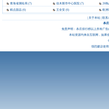
青海省测绘局
(7)
佳木斯市中心医院
(7)
26
糕点甜品
(6)
王全安
(6)
欧洲
|
关于本站
|
联系
杀庄
免责声明：杀庄排行榜以上所有广告
本站资源均来自互联网，如果
强烈建议使用 I