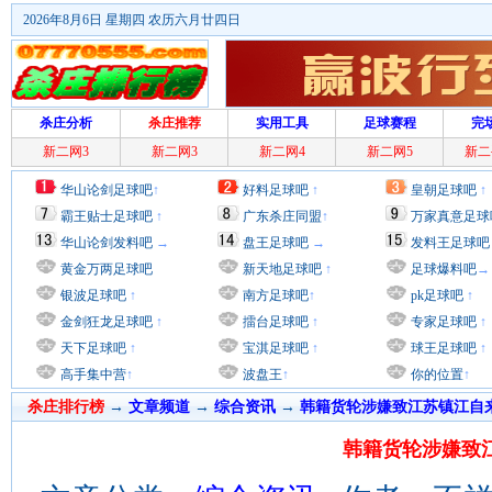
2026年8月6日 星期四 农历六月廿四日
杀庄分析
杀庄推荐
实用工具
足球赛程
完
新二网3
新二网3
新二网4
新二网5
新二
华山论剑足球吧
↑
好料足球吧
↑
皇朝足球吧
↑
霸王贴士足球吧
↑
广东杀庄同盟
↑
万家真意足球
华山论剑发料吧
→
盘王足球吧
→
发料王足球吧
黄金万两足球吧
新天地足球吧
↑
足球爆料吧
→
银波足球吧
↑
南方足球吧
↑
pk足球吧
↑
金剑狂龙足球吧
↑
擂台足球吧
↑
专家足球吧
↑
天下足球吧
↑
宝淇足球吧
↑
球王足球吧
↑
高手集中营
↑
波盘王
↑
你的位置
↑
杀庄排行榜
→
文章频道
→
综合资讯
→
韩籍货轮涉嫌致江苏镇江自
韩籍货轮涉嫌致