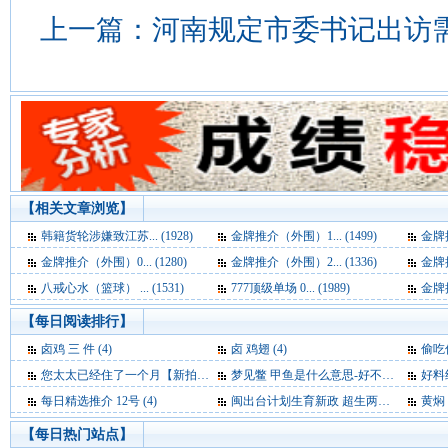
上一篇：
河南规定市委书记出访需书
【相关文章浏览】
韩籍货轮涉嫌致江苏... (1928)
金牌推介（外围）1... (1499)
金牌推
金牌推介（外围）0... (1280)
金牌推介（外围）2... (1336)
金牌推
八戒心水（篮球） ... (1531)
777顶级单场 0... (1989)
金牌推
【每日阅读排行】
卤鸡 三 件 (4)
卤 鸡翅 (4)
偷吃
您太太已经住了一个月【新拍报每日一笑】 (4)
梦见鳖 甲鱼是什么意思-好不好-代表什么-周公解梦 (4)
好料绝
每日精选推介 12号 (4)
闽出台计划生育新政 超生两年未被发现不处罚 (3)
黄焖 
【每日热门站点】