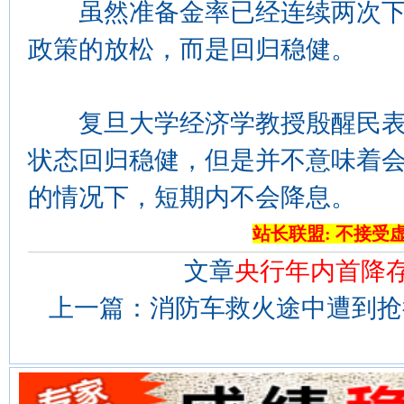
虽然准备金率已经连续两次下
政策的放松，而是回归稳健。
复旦大学经济学教授殷醒民表示
状态回归稳健，但是并不意味着
的情况下，短期内不会降息。
站长联盟: 不接受
文章
央行年内首降存
上一篇：
消防车救火途中遭到抢行并