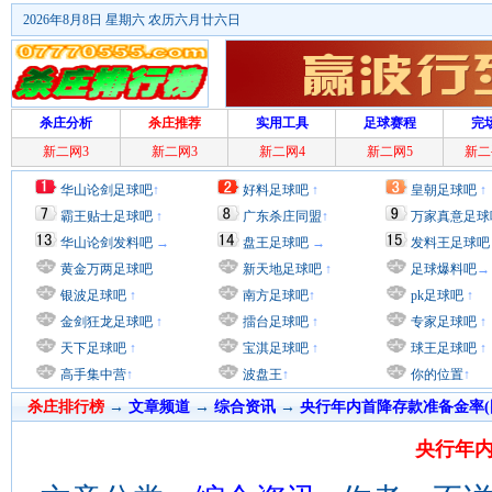
2026年8月8日 星期六 农历六月廿六日
杀庄分析
杀庄推荐
实用工具
足球赛程
完
新二网3
新二网3
新二网4
新二网5
新二
华山论剑足球吧
↑
好料足球吧
↑
皇朝足球吧
↑
霸王贴士足球吧
↑
广东杀庄同盟
↑
万家真意足球
华山论剑发料吧
→
盘王足球吧
→
发料王足球吧
黄金万两足球吧
新天地足球吧
↑
足球爆料吧
→
银波足球吧
↑
南方足球吧
↑
pk足球吧
↑
金剑狂龙足球吧
↑
擂台足球吧
↑
专家足球吧
↑
天下足球吧
↑
宝淇足球吧
↑
球王足球吧
↑
高手集中营
↑
波盘王
↑
你的位置
↑
杀庄排行榜
→
文章频道
→
综合资讯
→
央行年内首降存款准备金率(
央行年内