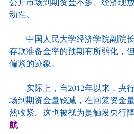
公开市场到期资金不多、经济现
动性。
中国人民大学经济学院副院长
存款准备金率的预期有所弱化，
偏紧的迹象。
实际上，自2012年以来，央行
场到期资金量锐减，在回笼资金
然收紧。这也被视为是触发央行
航