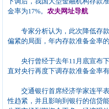
下调后，我国大型金融机构存款准
金率为17%。
农夫网址导航
专家分析认为，此次降低存款
偏紧的局面，年内存款准备金率
央行曾经于去年11月底宣布下调
直对央行再度下调存款准备金率
交通银行首席经济学家连平表
性趋紧，并且影响到银行的信贷