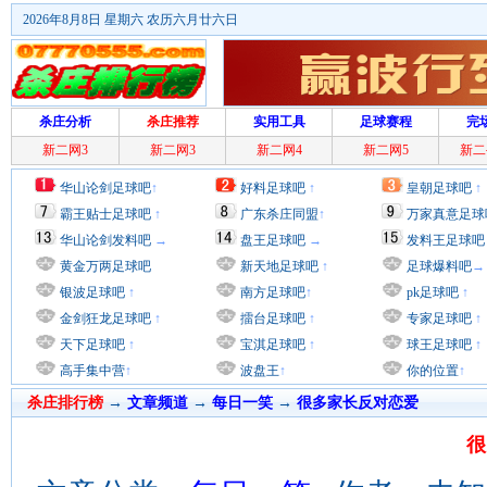
2026年8月8日 星期六 农历六月廿六日
杀庄分析
杀庄推荐
实用工具
足球赛程
完
新二网3
新二网3
新二网4
新二网5
新二
华山论剑足球吧
↑
好料足球吧
↑
皇朝足球吧
↑
霸王贴士足球吧
↑
广东杀庄同盟
↑
万家真意足球
华山论剑发料吧
→
盘王足球吧
→
发料王足球吧
黄金万两足球吧
新天地足球吧
↑
足球爆料吧
→
银波足球吧
↑
南方足球吧
↑
pk足球吧
↑
金剑狂龙足球吧
↑
擂台足球吧
↑
专家足球吧
↑
天下足球吧
↑
宝淇足球吧
↑
球王足球吧
↑
高手集中营
↑
波盘王
↑
你的位置
↑
杀庄排行榜
→
文章频道
→
每日一笑
→
很多家长反对恋爱
很