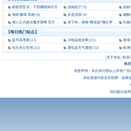
财政部官员：干部哪能骑车开会 公车费是要花的 (6)
油焖茄子 (5)
鼠标
湖南 酸辣 凤翅 (4)
全是流氓 (4)
糖醋
湖人正式接洽魔术黄蜂 官方求购霍华德+保罗 (4)
张子秋：春晚“睡觉姐”曝红带给央视多少尴尬 (4)
印媒称中
【每日热门站点】
提升高考网
(13)
26饰品批发网
(12)
青海
包头市公安局
(12)
通化县天气预报
(12)
欧洲
|
关于本站
|
联系
杀庄
免责声明：杀庄排行榜以上所有广告
本站资源均来自互联网，如果
强烈建议使用 I