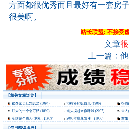
方面都很优秀而且最好有一套房
很美啊。
站长联盟: 不接受
文章
很
上一篇：
他
【相关文章浏览】
很多家长反对恋爱 (3094)
混得惨的吸血鬼 (1906)
爸爸的
好大的一个创可贴 (1892)
光头摸起来像咪咪 (2097)
雷人的
汤姆是个猎人(少兒... (1939)
2008年底最隐讳... (1930)
空姐 (
【每日阅读排行】