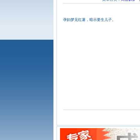
孕妇梦见红薯，暗示要生儿子。