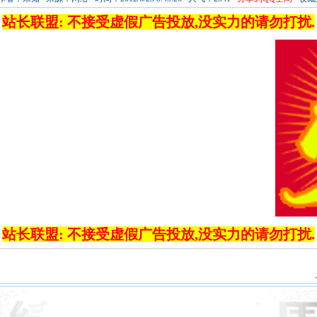
站长联盟: 不接受虚假广告投放,没实力的请勿打扰.
站长联盟: 不接受虚假广告投放,没实力的请勿打扰.