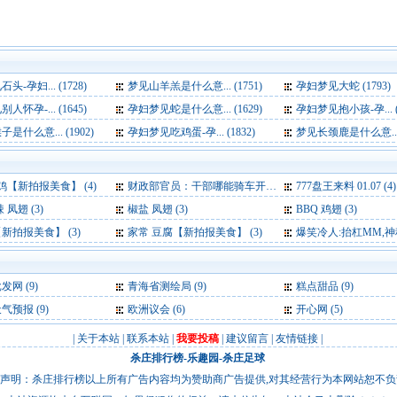
-孕妇... (1728)
梦见山羊羔是什么意... (1751)
孕妇梦见大蛇 (1793)
怀孕-... (1645)
孕妇梦见蛇是什么意... (1629)
孕妇梦见抱小孩-孕... (1
是什么意... (1902)
孕妇梦见吃鸡蛋-孕... (1832)
梦见长颈鹿是什么意... (
鸡【新拍报美食】 (4)
财政部官员：干部哪能骑车开会 公车费是要花的 (4)
777盘王来料 01.07 (4)
 凤翅 (3)
椒盐 凤翅 (3)
BBQ 鸡翅 (3)
新拍报美食】 (3)
家常 豆腐【新拍报美食】 (3)
爆笑冷人:抬杠MM,神秘职业和吃
批发网
(9)
青海省测绘局
(9)
糕点甜品
(9)
天气预报
(9)
欧洲议会
(6)
开心网
(5)
|
关于本站
|
联系本站
|
我要投稿
|
建议留言
|
友情链接
|
杀庄排行榜
-
乐趣园
-
杀庄足球
声明：杀庄排行榜以上所有广告内容均为赞助商广告提供,对其经营行为本网站恕不负