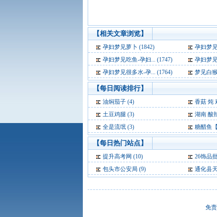
【相关文章浏览】
孕妇梦见萝卜 (1842)
孕妇梦见石头
孕妇梦见吃鱼-孕妇... (1747)
孕妇梦见别人
孕妇梦见很多水-孕... (1764)
梦见白猴子
【每日阅读排行】
油焖茄子 (4)
香菇 炖 
土豆鸡腿 (3)
湖南 酸辣
全是流氓 (3)
糖醋鱼【
【每日热门站点】
提升高考网
(10)
26饰品
包头市公安局
(9)
通化县
免责