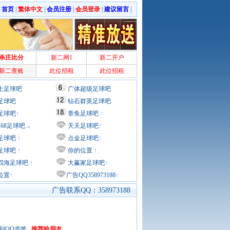
|
首页
|
繁体中文
|
会员注册
|
会员登录
|
建议留言
|
杀庄比分
新二网1
新二开户
新二查账
此位招租
此位招租
士足球吧
广体超级足球吧
足球吧
钻石群英足球吧
足球吧
↑
章鱼足球吧
↑
168足球吧
→
天天足球吧
↑
足球吧
↑
点金足球吧
↑
足球吧
↑
你的位置
↑
四海足球吧
↑
大赢家足球吧
↑
位置
↑
广告QQ358973188
↑
广告联系QQ：358973188
到QQ书签
推荐给朋友