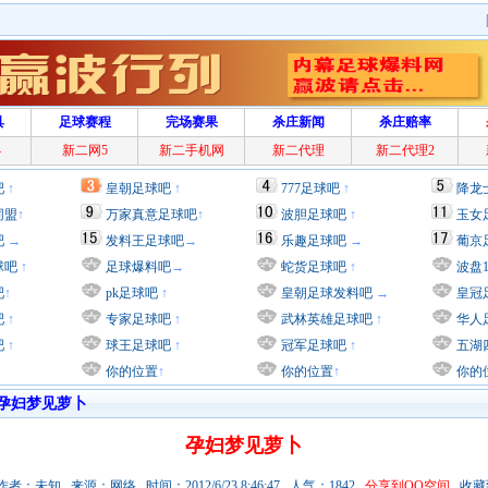
具
足球赛程
完场赛果
杀庄新闻
杀庄赔率
4
新二网5
新二手机网
新二代理
新二代理2
吧
↑
皇朝足球吧
↑
777足球吧
↑
降龙
同盟
↑
万家真意足球吧
↑
波胆足球吧
↑
玉女
吧
→
发料王足球吧
→
乐趣足球吧
→
葡京
球吧
↑
足球爆料吧
→
蛇货足球吧
↑
波盘
吧
↑
pk足球吧
↑
皇朝足球发料吧
→
皇冠
吧
↑
专家足球吧
↑
武林英雄足球吧
↑
华人
吧
↑
球王足球吧
↑
冠军足球吧
↑
五湖
你的位置
↑
你的位置
↑
你的
孕妇梦见萝卜
孕妇梦见萝卜
者：未知 来源：网络 时间：2012/6/23 8:46:47 人气：1842
分享到QQ空间
收藏