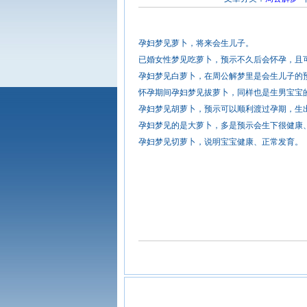
孕妇梦见萝卜，将来会生儿子。
已婚女性梦见吃萝卜，预示不久后会怀孕，且
孕妇梦见白萝卜，在周公解梦里是会生儿子的
怀孕期间孕妇梦见拔萝卜，同样也是生男宝宝
孕妇梦见胡萝卜，预示可以顺利渡过孕期，生
孕妇梦见的是大萝卜，多是预示会生下很健康
孕妇梦见切萝卜，说明宝宝健康、正常发育。