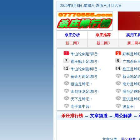
2026年8月8日 星期六 农历六月廿六日
杀庄分析
杀庄推荐
实用工
新二网3
新二网3
新二网
华山论剑足球吧
↑
好料足球
霸王贴士足球吧
↑
广东杀庄
华山论剑发料吧
→
盘王足球
黄金万两足球吧
新天地足
银波足球吧
↑
南方足球
金剑狂龙足球吧
↑
擂台足球
天下足球吧
↑
宝淇足球
高手集中营
↑
波盘王
↑
杀庄排行榜
→
文章频道
→
周公解梦
→
文章分类：
周公解梦
作