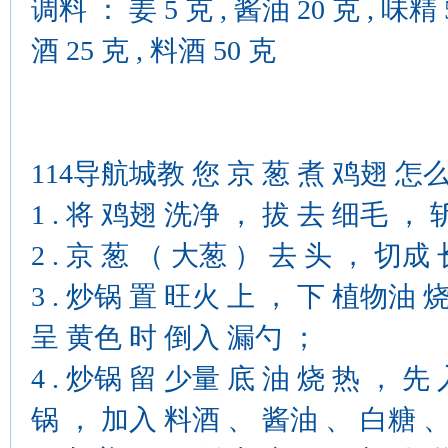
调料 ： 姜 5 克 , 酱油 20 克 , 味精
酒 25 克 , 料酒 50 克
114导航城教 您 京 葱 煮 鸡翅 怎么
1 . 将 鸡翅 洗净 ， 拔 去 细毛 ， 
2 . 京 葱 （ 大葱 ） 去 头 ， 切成
3 . 炒锅 置 旺火 上 ， 下 植物油 
呈 黄色 时 倒入 漏勺 ；
4 . 炒锅 留 少量 底 油 烧 热 ， 
锅 ， 加入 料酒 、 酱油 、 白糖 、