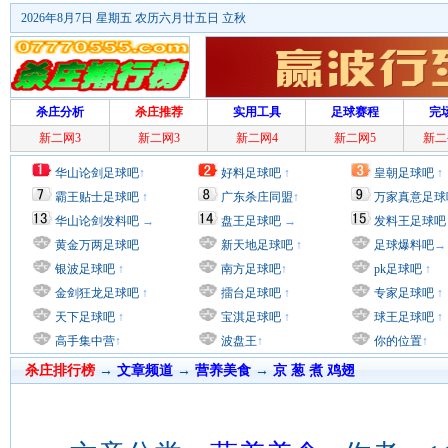
2026年8月7日 星期五 农历六月廿五日 立秋
杀庄分析
杀庄推荐
实用工具
足球赛程
完
新二网3
新二网3
新二网4
新二网5
新二
华山论剑足球吧
↑
好料足球吧
↑
皇朝足球吧
↑
霸王贴士足球吧
↑
广东杀庄同盟
↑
万家真意足球
华山论剑发料吧
→
盘王足球吧
→
发料王足球吧
黄金万两足球吧
新天地足球吧
↑
足球爆料吧
→
银波足球吧
↑
南方足球吧
↑
pk足球吧
↑
金剑狂龙足球吧
↑
擂台足球吧
↑
专家足球吧
↑
天下足球吧
↑
宝淇足球吧
↑
球王足球吧
↑
高手集中营
↑
波盘王
↑
你的位置
↑
杀庄排行榜
→
文章频道
→
营养美食
→
京 葱 煮 鸡翅