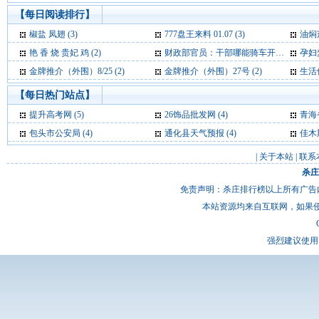
【每日阅读排行】
椒盐 凤翅 (3)
777盘王来料 01.07 (3)
油焖茄
艳 香 烧 贵妃 鸡 (2)
财政部官员：干部哪能骑车开会 公车费是要花的 (2)
孕妇梦
金牌推介（外围）8/25 (2)
金牌推介（外围）27号 (2)
生活
【每日热门站点】
提升高考网
(5)
26饰品批发网
(4)
青海
包头市公安局
(4)
通化县天气预报
(4)
佳木
|
关于本站
|
联系
杀庄
免责声明：杀庄排行榜以上所有广告
本站资源均来自互联网，如果
强烈建议使用 I