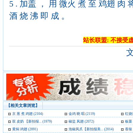
5 . 加盖 ， 用 微火 煮 至 鸡翅 肉
酒 烧 沸 即 成 。
站长联盟: 不接受
【相关文章浏览】
京 葱 煮 鸡翅 (2104)
金鸡 晓 唱 (2119)
红烧茄
双 皮奶 【新拍报... (1979)
椒盐 凤翅 (2072)
板栗 
黄焖 鸡翅 (2091)
泡椒凤爪【新拍报美... (2014)
香辣 