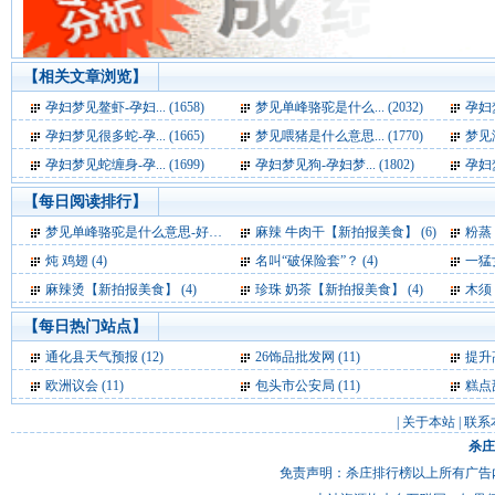
【相关文章浏览】
孕妇梦见鳌虾-孕妇... (1658)
梦见单峰骆驼是什么... (2032)
孕妇梦
孕妇梦见很多蛇-孕... (1665)
梦见喂猪是什么意思... (1770)
梦见海
孕妇梦见蛇缠身-孕... (1699)
孕妇梦见狗-孕妇梦... (1802)
孕妇梦
【每日阅读排行】
梦见单峰骆驼是什么意思-好不好-代表什么-周公解梦 (7)
麻辣 牛肉干【新拍报美食】 (6)
粉蒸
炖 鸡翅 (4)
名叫“破保险套”？ (4)
一猛
麻辣烫【新拍报美食】 (4)
珍珠 奶茶【新拍报美食】 (4)
木须 肉
【每日热门站点】
通化县天气预报
(12)
26饰品批发网
(11)
提升
欧洲议会
(11)
包头市公安局
(11)
糕点
|
关于本站
|
联系
杀庄
免责声明：杀庄排行榜以上所有广告