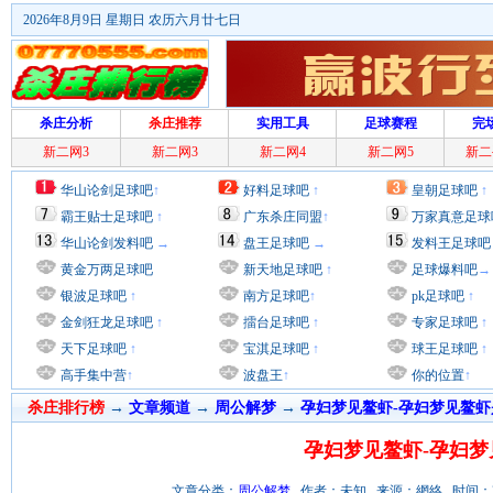
2026年8月9日 星期日 农历六月廿七日
杀庄分析
杀庄推荐
实用工具
足球赛程
完
新二网3
新二网3
新二网4
新二网5
新二
华山论剑足球吧
↑
好料足球吧
↑
皇朝足球吧
↑
霸王贴士足球吧
↑
广东杀庄同盟
↑
万家真意足球
华山论剑发料吧
→
盘王足球吧
→
发料王足球吧
黄金万两足球吧
新天地足球吧
↑
足球爆料吧
→
银波足球吧
↑
南方足球吧
↑
pk足球吧
↑
金剑狂龙足球吧
↑
擂台足球吧
↑
专家足球吧
↑
天下足球吧
↑
宝淇足球吧
↑
球王足球吧
↑
高手集中营
↑
波盘王
↑
你的位置
↑
杀庄排行榜
→
文章频道
→
周公解梦
→
孕妇梦见鳌虾-孕妇梦见鳌虾
孕妇梦见鳌虾-孕妇梦
文章分类：
周公解梦
作者：未知 来源：網絡 时间：2012/7