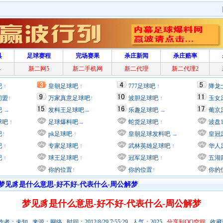
具
足球赛程
完场赛果
杀庄新闻
杀庄赔率
4
新二网5
新二手机网
新二代理
新二代理2
吧
↑
皇朝足球吧
↑
777足球吧
↑
降龙
同盟
↑
万家真意足球吧
↑
波胆足球吧
↑
玉女
吧
→
发料王足球吧
→
乐趣足球吧
→
葡京
球吧
↑
足球爆料吧
→
蛇货足球吧
↑
波盘
吧
↑
pk足球吧
↑
皇朝足球发料吧
→
皇冠
吧
↑
专家足球吧
↑
武林英雄足球吧
↑
华人
吧
↑
球王足球吧
↑
冠军足球吧
↑
五湖
你的位置
↑
你的位置
↑
你的
梦见豸是什么意思-好不好-代表什么-周公解梦
梦见豸是什么意思-好不好-代表什么-周公解梦
者：未知 来源：网络 时间：2012/8/29 7:55:29 人气：2025
分享到QQ空间
收藏