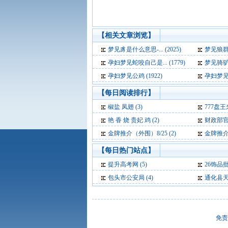
【相关文章浏览】
梦见豸是什么意思-... (2025)
梦见狼群是
孕妇梦见蛇咬自己是... (1779)
梦见骑驴是
孕妇梦见公鸡 (1922)
孕妇梦见绸
【每日阅读排行】
椒盐 凤翅 (3)
777盘王来
艳 香 烧 贵妃 鸡 (2)
财政部官员：干
金牌推介（外围）8/25 (2)
金牌推介（
【每日热门站点】
提升高考网
(5)
26饰品
包头市公安局
(4)
通化县
免责