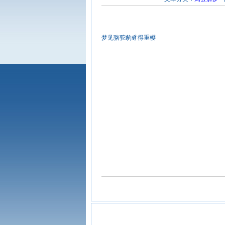
梦见骆驼豹豸得重樱