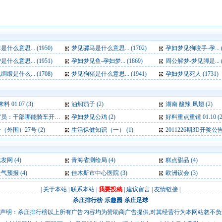
什么意思... (1950)
梦见骡马是什么意思... (1702)
孕妇梦见狗咬手-孕... (1
什么意思... (1951)
孕妇梦见鱼-孕妇梦... (1869)
周公解梦-梦见脚是... (1
缎是什么... (1708)
梦见狗猪是什么意思... (1941)
孕妇梦见死人 (1731)
料 01.07 (3)
油焖茄子 (2)
湖南 酸辣 凤翅 (2)
部哪能骑车开会 公车费是要花的 (2)
孕妇梦见公鸡 (2)
好料重点重锤 01.10 (2
外围）27号 (2)
生活保健知识（一） (1)
2011226期3D开奖公告 
批发网
(4)
青海省测绘局
(4)
糕点甜品
(4)
天气预报
(4)
佳木斯市中心医院
(3)
欧洲议会
(3)
|
关于本站
|
联系本站
|
我要投稿
|
建议留言
|
友情链接
|
杀庄排行榜
-
乐趣园
-
杀庄足球
声明：杀庄排行榜以上所有广告内容均为赞助商广告提供,对其经营行为本网站恕不负