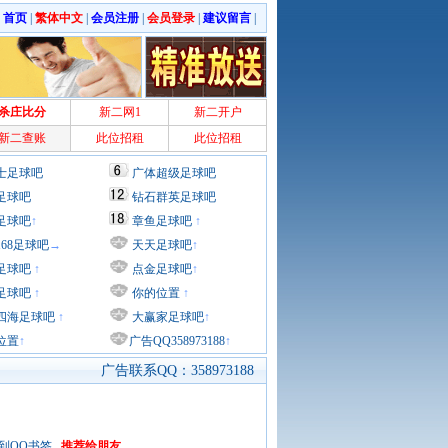
|
首页
|
繁体中文
|
会员注册
|
会员登录
|
建议留言
|
杀庄比分
新二网1
新二开户
新二查账
此位招租
此位招租
士足球吧
广体超级足球吧
足球吧
钻石群英足球吧
足球吧
↑
章鱼足球吧
↑
168足球吧
→
天天足球吧
↑
足球吧
↑
点金足球吧
↑
足球吧
↑
你的位置
↑
四海足球吧
↑
大赢家足球吧
↑
位置
↑
广告QQ358973188
↑
广告联系QQ：358973188
到QQ书签
推荐给朋友