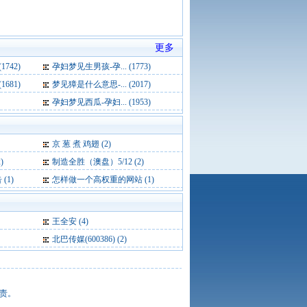
更多
742)
孕妇梦见生男孩-孕... (1773)
681)
梦见獐是什么意思-... (2017)
孕妇梦见西瓜-孕妇... (1953)
京 葱 煮 鸡翅 (2)
)
制造全胜（澳盘）5/12 (2)
(1)
怎样做一个高权重的网站 (1)
王全安
(4)
北巴传媒(600386)
(2)
责。