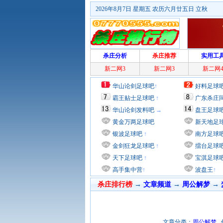
2026年8月7日 星期五 农历六月廿五日 立秋
杀庄分析
杀庄推荐
实用工
新二网3
新二网3
新二网
华山论剑足球吧
↑
好料足球
霸王贴士足球吧
↑
广东杀庄
华山论剑发料吧
→
盘王足球
黄金万两足球吧
新天地足
银波足球吧
↑
南方足球
金剑狂龙足球吧
↑
擂台足球
天下足球吧
↑
宝淇足球
高手集中营
↑
波盘王
↑
杀庄排行榜
→
文章频道
→
周公解梦
→
文章分类：
周公解梦
作