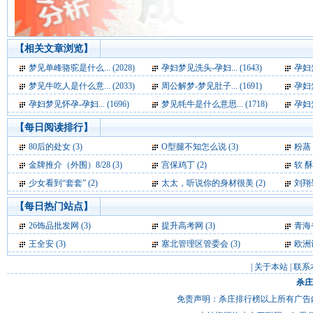
【相关文章浏览】
梦见单峰骆驼是什么... (2028)
孕妇梦见洗头-孕妇... (1643)
孕妇梦
梦见牛吃人是什么意... (2033)
周公解梦-梦见肚子... (1691)
孕妇梦
孕妇梦见怀孕-孕妇... (1696)
梦见牦牛是什么意思... (1718)
孕妇梦
【每日阅读排行】
80后的处女 (3)
O型腿不知怎么说 (3)
粉蒸
金牌推介（外围）8/28 (3)
宫保鸡丁 (2)
软 酥
少女看到“套套” (2)
太太，听说你的身材很美 (2)
刘翔
【每日热门站点】
26饰品批发网
(3)
提升高考网
(3)
青海
王全安
(3)
塞北管理区管委会
(3)
欧洲
|
关于本站
|
联系
杀庄
免责声明：杀庄排行榜以上所有广告