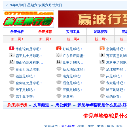
2026年8月8日 星期六 农历六月廿六日
杀庄分析
杀庄推荐
实用工具
足球赛程
完
新二网3
新二网3
新二网4
新二网5
新二
华山论剑足球吧
↑
好料足球吧
↑
皇朝足球吧
↑
霸王贴士足球吧
↑
广东杀庄同盟
↑
万家真意足球
华山论剑发料吧
→
盘王足球吧
→
发料王足球吧
黄金万两足球吧
新天地足球吧
↑
足球爆料吧
→
银波足球吧
↑
南方足球吧
↑
pk足球吧
↑
金剑狂龙足球吧
↑
擂台足球吧
↑
专家足球吧
↑
天下足球吧
↑
宝淇足球吧
↑
球王足球吧
↑
高手集中营
↑
波盘王
↑
你的位置
↑
杀庄排行榜
→
文章频道
→
周公解梦
→
梦见单峰骆驼是什么意思-好
梦见单峰骆驼是什么
文章分类：
周公解梦
作者：未知 来源：网络 时间：2012/9