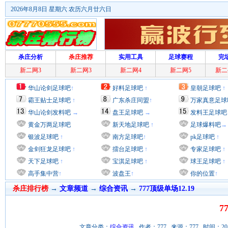
2026年8月8日 星期六 农历六月廿六日
杀庄分析
杀庄推荐
实用工具
足球赛程
完
新二网3
新二网3
新二网4
新二网5
新二
华山论剑足球吧
↑
好料足球吧
↑
皇朝足球吧
↑
霸王贴士足球吧
↑
广东杀庄同盟
↑
万家真意足球
华山论剑发料吧
→
盘王足球吧
→
发料王足球吧
黄金万两足球吧
新天地足球吧
↑
足球爆料吧
→
银波足球吧
↑
南方足球吧
↑
pk足球吧
↑
金剑狂龙足球吧
↑
擂台足球吧
↑
专家足球吧
↑
天下足球吧
↑
宝淇足球吧
↑
球王足球吧
↑
高手集中营
↑
波盘王
↑
你的位置
↑
杀庄排行榜
→
文章频道
→
综合资讯
→
777顶级单场12.19
7
文章分类：
综合资讯
作者：777 来源：777 时间：2014/1