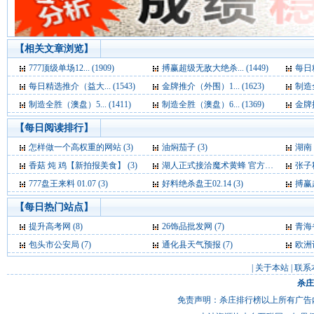
【相关文章浏览】
777顶级单场12... (1909)
搏赢超级无敌大绝杀... (1449)
每日精
每日精选推介（益大... (1543)
金牌推介（外围）1... (1623)
制造全
制造全胜（澳盘）5... (1411)
制造全胜（澳盘）6... (1369)
金牌推
【每日阅读排行】
怎样做一个高权重的网站 (3)
油焖茄子 (3)
湖南 
香菇 炖 鸡【新拍报美食】 (3)
湖人正式接洽魔术黄蜂 官方求购霍华德+保罗 (3)
张子秋：
777盘王来料 01.07 (3)
好料绝杀盘王02.14 (3)
搏赢超级
【每日热门站点】
提升高考网
(8)
26饰品批发网
(7)
青海
包头市公安局
(7)
通化县天气预报
(7)
欧洲
|
关于本站
|
联系
杀庄
免责声明：杀庄排行榜以上所有广告