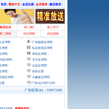
|
首页
|
繁体中文
|
会员注册
|
会员登录
|
建议留言
|
杀庄比分
新二网1
新二开户
新二查账
此位招租
此位招租
士足球吧
广体超级足球吧
足球吧
钻石群英足球吧
足球吧
↑
章鱼足球吧
↑
168足球吧
→
天天足球吧
↑
足球吧
↑
点金足球吧
↑
足球吧
↑
你的位置
↑
四海足球吧
↑
大赢家足球吧
↑
位置
↑
广告QQ358973188
↑
广告联系QQ：358973188
到QQ书签
推荐给朋友