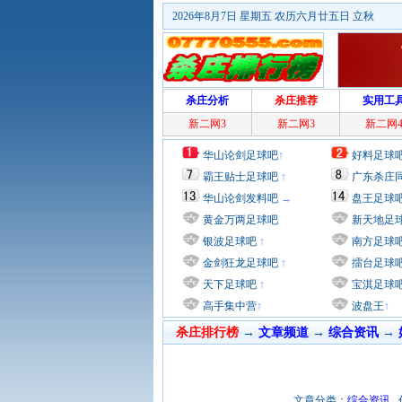
2026年8月7日 星期五 农历六月廿五日 立秋
杀庄分析
杀庄推荐
实用工
新二网3
新二网3
新二网
华山论剑足球吧
↑
好料足球
霸王贴士足球吧
↑
广东杀庄
华山论剑发料吧
→
盘王足球
黄金万两足球吧
新天地足
银波足球吧
↑
南方足球
金剑狂龙足球吧
↑
擂台足球
天下足球吧
↑
宝淇足球
高手集中营
↑
波盘王
↑
杀庄排行榜
→
文章频道
→
综合资讯
→
文章分类：
综合资讯
作