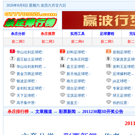
2026年8月8日 星期六 农历六月廿六日
杀庄分析
杀庄推荐
实用工具
足球赛程
完
新二网3
新二网3
新二网4
新二网5
新二
华山论剑足球吧
↑
好料足球吧
↑
皇朝足球吧
↑
霸王贴士足球吧
↑
广东杀庄同盟
↑
万家真意足球
华山论剑发料吧
→
盘王足球吧
→
发料王足球吧
黄金万两足球吧
新天地足球吧
↑
足球爆料吧
→
银波足球吧
↑
南方足球吧
↑
pk足球吧
↑
金剑狂龙足球吧
↑
擂台足球吧
↑
专家足球吧
↑
天下足球吧
↑
宝淇足球吧
↑
球王足球吧
↑
高手集中营
↑
波盘王
↑
你的位置
↑
杀庄排行榜
→
文章频道
→
彩票新闻
→
2011230期3D开奖公告
20