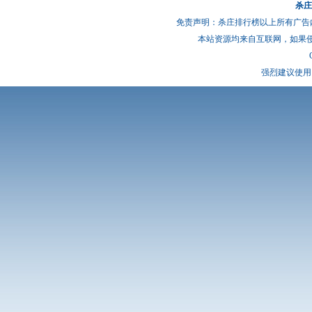
杀庄
免责声明：杀庄排行榜以上所有广告
本站资源均来自互联网，如果
强烈建议使用 I