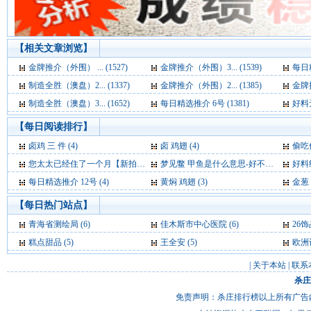
【相关文章浏览】
金牌推介（外围） ... (1527)
金牌推介（外围）3... (1539)
每日精
制造全胜（澳盘）2... (1337)
金牌推介（外围）2... (1385)
金牌推
制造全胜（澳盘）3... (1652)
每日精选推介 6号 (1381)
好料无
【每日阅读排行】
卤鸡 三 件 (4)
卤 鸡翅 (4)
偷吃
您太太已经住了一个月【新拍报每日一笑】 (4)
梦见鳖 甲鱼是什么意思-好不好-代表什么-周公解梦 (4)
好料绝
每日精选推介 12号 (4)
黄焖 鸡翅 (3)
金葱 
【每日热门站点】
青海省测绘局
(6)
佳木斯市中心医院
(6)
26
糕点甜品
(5)
王全安
(5)
欧洲
|
关于本站
|
联系
杀庄
免责声明：杀庄排行榜以上所有广告