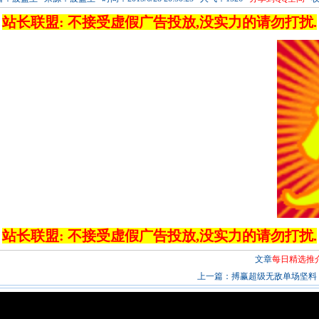
站长联盟: 不接受虚假广告投放,没实力的请勿打扰.
站长联盟: 不接受虚假广告投放,没实力的请勿打扰.
文章
每日精选推介
上一篇：
搏赢超级无敌单场坚料（