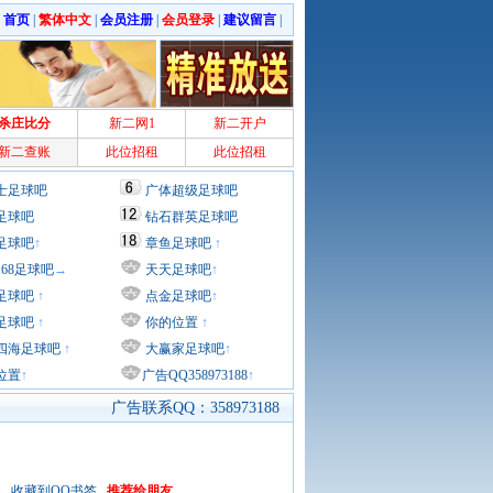
|
首页
|
繁体中文
|
会员注册
|
会员登录
|
建议留言
|
杀庄比分
新二网1
新二开户
新二查账
此位招租
此位招租
士足球吧
广体超级足球吧
足球吧
钻石群英足球吧
足球吧
↑
章鱼足球吧
↑
168足球吧
→
天天足球吧
↑
足球吧
↑
点金足球吧
↑
足球吧
↑
你的位置
↑
四海足球吧
↑
大赢家足球吧
↑
位置
↑
广告QQ358973188
↑
广告联系QQ：358973188
间
收藏到QQ书签
推荐给朋友