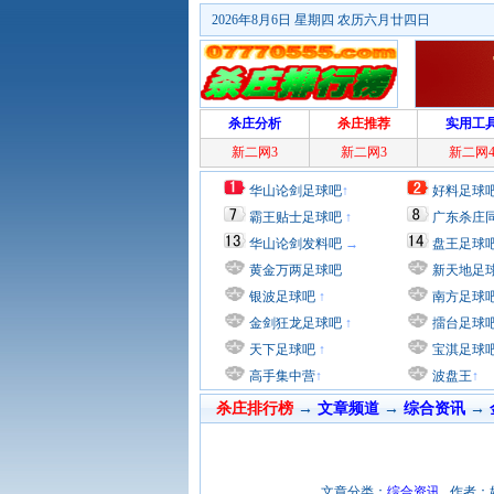
2026年8月6日 星期四 农历六月廿四日
杀庄分析
杀庄推荐
实用工
新二网3
新二网3
新二网
华山论剑足球吧
↑
好料足球
霸王贴士足球吧
↑
广东杀庄
华山论剑发料吧
→
盘王足球
黄金万两足球吧
新天地足
银波足球吧
↑
南方足球
金剑狂龙足球吧
↑
擂台足球
天下足球吧
↑
宝淇足球
高手集中营
↑
波盘王
↑
杀庄排行榜
→
文章频道
→
综合资讯
→
文章分类：
综合资讯
作者：好料