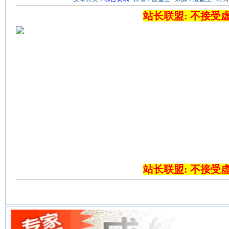
站长联盟: 不接受
站长联盟: 不接受