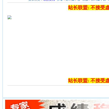
站长联盟: 不接受
站长联盟: 不接受