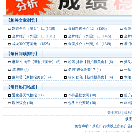
【相关文章浏览】
制造全胜（澳盘）1... (1420)
每日精选推介 12... (1509)
金牌推
金牌推介（外围）3... (1381)
金牌推介（外围）5... (1465)
金牌推
成龙3000万美元... (1825)
金牌推介（外围）0... (1349)
废旧轮
【每日阅读排行】
麻辣 牛肉干【新拍报美食】 (6)
粉蒸 排骨【新拍报美食】 (6)
梦见单峰骆
炖 鸡翅 (4)
名叫“破保险套”？ (4)
一猛
麻辣烫【新拍报美食】 (4)
珍珠 奶茶【新拍报美食】 (4)
木须 肉
【每日热门站点】
通化县天气预报
(11)
26饰品批发网
(10)
提升
欧洲议会
(10)
包头市公安局
(10)
糕点
|
关于本站
|
联系
杀庄
免责声明：杀庄排行榜以上所有广告