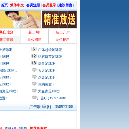
|
首页
|
繁体中文
|
会员注册
|
会员登录
|
建议留言
|
杀庄比分
新二网1
新二开户
新二查账
此位招租
此位招租
士足球吧
广体超级足球吧
足球吧
钻石群英足球吧
足球吧
↑
章鱼足球吧
↑
168足球吧
→
天天足球吧
↑
足球吧
↑
点金足球吧
↑
足球吧
↑
你的位置
↑
四海足球吧
↑
大赢家足球吧
↑
位置
↑
广告QQ358973188
↑
广告联系QQ：358973188
间
收藏到QQ书签
推荐给朋友