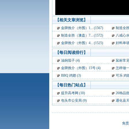
【相关文章浏览】
金牌推介（外围）1... (1567)
制造全胜（
制造全胜（澳盘）7... (1572)
八戒心水（篮
金牌推介（外围）4... (1525)
好料单场坚料
【每日阅读排行】
油焖茄子 (4)
鼠标常见
金牌推介（外围）15号 (4)
怎样做一
BBQ 鸡翅 (3)
可乐 鸡翅 
【每日热门站点】
提升高考网
(10)
26饰品
包头市公安局
(9)
通化县
免责