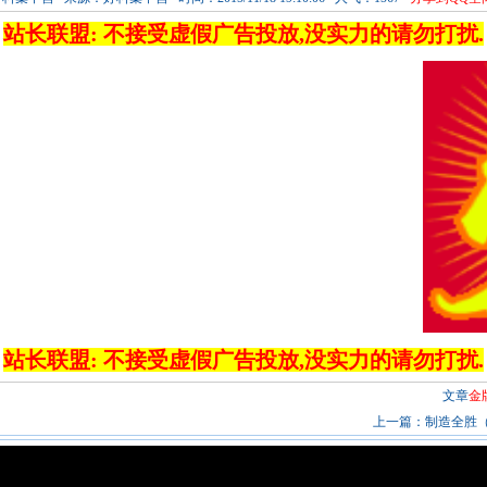
站长联盟: 不接受虚假广告投放,没实力的请勿打扰.
站长联盟: 不接受虚假广告投放,没实力的请勿打扰.
文章
金
上一篇：
制造全胜（澳