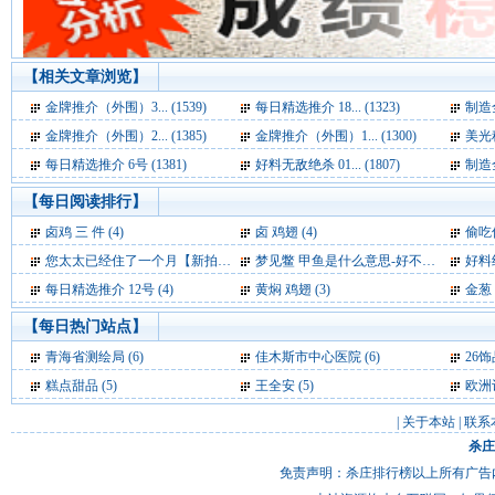
【相关文章浏览】
金牌推介（外围）3... (1539)
每日精选推介 18... (1323)
制造全
金牌推介（外围）2... (1385)
金牌推介（外围）1... (1300)
美光科
每日精选推介 6号 (1381)
好料无敌绝杀 01... (1807)
制造全
【每日阅读排行】
卤鸡 三 件 (4)
卤 鸡翅 (4)
偷吃
您太太已经住了一个月【新拍报每日一笑】 (4)
梦见鳖 甲鱼是什么意思-好不好-代表什么-周公解梦 (4)
好料绝
每日精选推介 12号 (4)
黄焖 鸡翅 (3)
金葱 
【每日热门站点】
青海省测绘局
(6)
佳木斯市中心医院
(6)
26
糕点甜品
(5)
王全安
(5)
欧洲
|
关于本站
|
联系
杀庄
免责声明：杀庄排行榜以上所有广告