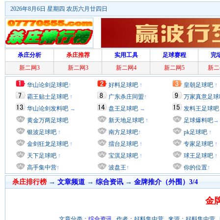
2026年8月6日 星期四 农历六月廿四日
杀庄分析
杀庄推荐
实用工具
足球赛程
完
新二网3
新二网3
新二网4
新二网5
新二
华山论剑足球吧
↑
好料足球吧
↑
皇朝足球吧
↑
霸王贴士足球吧
↑
广东杀庄同盟
↑
万家真意足球
华山论剑发料吧
→
盘王足球吧
→
发料王足球吧
黄金万两足球吧
新天地足球吧
↑
足球爆料吧
→
银波足球吧
↑
南方足球吧
↑
pk足球吧
↑
金剑狂龙足球吧
↑
擂台足球吧
↑
专家足球吧
↑
天下足球吧
↑
宝淇足球吧
↑
球王足球吧
↑
高手集中营
↑
波盘王
↑
你的位置
↑
杀庄排行榜
→
文章频道
→
综合资讯
→
金牌推介（外围）3/4
金牌
文章分类：
综合资讯
作者：好料集中营 来源：好料集中营 时间：201