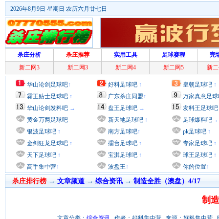
2026年8月9日 星期日 农历六月廿七日
杀庄分析
杀庄推荐
实用工具
足球赛程
完
新二网3
新二网3
新二网4
新二网5
新二
华山论剑足球吧
↑
好料足球吧
↑
皇朝足球吧
↑
霸王贴士足球吧
↑
广东杀庄同盟
↑
万家真意足球
华山论剑发料吧
→
盘王足球吧
→
发料王足球吧
黄金万两足球吧
新天地足球吧
↑
足球爆料吧
→
银波足球吧
↑
南方足球吧
↑
pk足球吧
↑
金剑狂龙足球吧
↑
擂台足球吧
↑
专家足球吧
↑
天下足球吧
↑
宝淇足球吧
↑
球王足球吧
↑
高手集中营
↑
波盘王
↑
你的位置
↑
杀庄排行榜
→
文章频道
→
综合资讯
→
制造全胜（澳盘）4/17
制造
文章分类：
综合资讯
作者：好料集中营 来源：好料集中营 时间：201