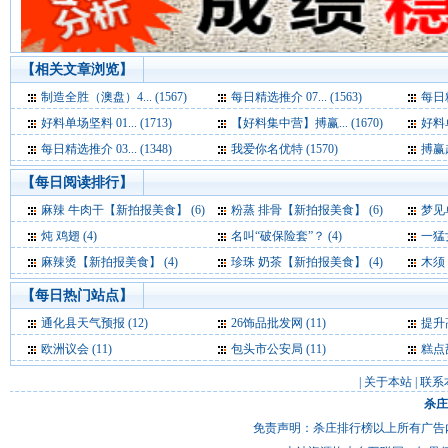
【相关文章浏览】
制造全胜（澳盘）4... (1567)
每日精选推介 07... (1563)
每日精
好料单场坚料 01... (1713)
【好料集中营】搏赢... (1670)
好料单
每日精选推介 03... (1348)
我爱你名优特 (1570)
搏赢超
【每日阅读排行】
麻辣 牛肉干【新拍报美食】 (6)
粉蒸 排骨【新拍报美食】 (6)
梦见单峰骆
炖 鸡翅 (4)
名叫“破保险套”？ (4)
一猛
麻辣烫【新拍报美食】 (4)
珍珠 奶茶【新拍报美食】 (4)
木须 肉
【每日热门站点】
通化县天气预报
(12)
26饰品批发网
(11)
提升
欧洲议会
(11)
包头市公安局
(11)
糕点
|
关于本站
|
联系
杀庄
免责声明：杀庄排行榜以上所有广告