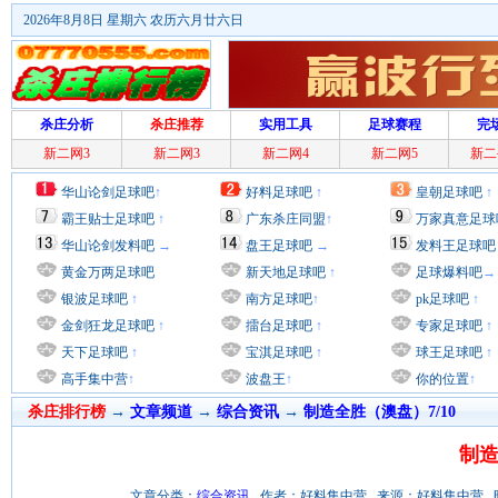
2026年8月8日 星期六 农历六月廿六日
杀庄分析
杀庄推荐
实用工具
足球赛程
完
新二网3
新二网3
新二网4
新二网5
新二
华山论剑足球吧
↑
好料足球吧
↑
皇朝足球吧
↑
霸王贴士足球吧
↑
广东杀庄同盟
↑
万家真意足球
华山论剑发料吧
→
盘王足球吧
→
发料王足球吧
黄金万两足球吧
新天地足球吧
↑
足球爆料吧
→
银波足球吧
↑
南方足球吧
↑
pk足球吧
↑
金剑狂龙足球吧
↑
擂台足球吧
↑
专家足球吧
↑
天下足球吧
↑
宝淇足球吧
↑
球王足球吧
↑
高手集中营
↑
波盘王
↑
你的位置
↑
杀庄排行榜
→
文章频道
→
综合资讯
→
制造全胜（澳盘）7/10
制造
文章分类：
综合资讯
作者：好料集中营 来源：好料集中营 时间：201