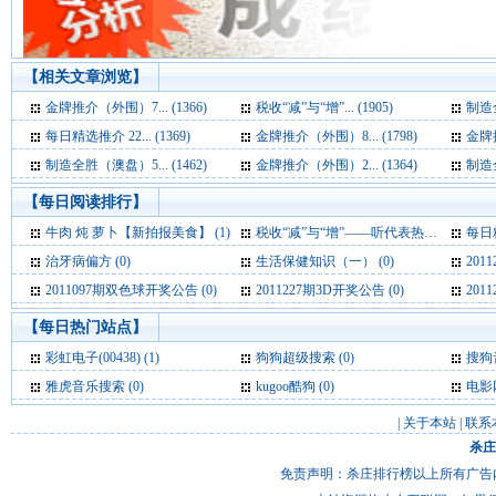
【相关文章浏览】
金牌推介（外围）7... (1366)
税收“减”与“增”... (1905)
制造全
每日精选推介 22... (1369)
金牌推介（外围）8... (1798)
金牌推
制造全胜（澳盘）5... (1462)
金牌推介（外围）2... (1364)
制造全
【每日阅读排行】
牛肉 炖 萝卜【新拍报美食】 (1)
税收“减”与“增”——听代表热议“结构性调税” (1)
每日
治牙病偏方 (0)
生活保健知识（一） (0)
201
2011097期双色球开奖公告 (0)
2011227期3D开奖公告 (0)
201
【每日热门站点】
彩虹电子(00438)
(1)
狗狗超级搜索
(0)
搜狗
雅虎音乐搜索
(0)
kugoo酷狗
(0)
电影
|
关于本站
|
联系
杀庄
免责声明：杀庄排行榜以上所有广告