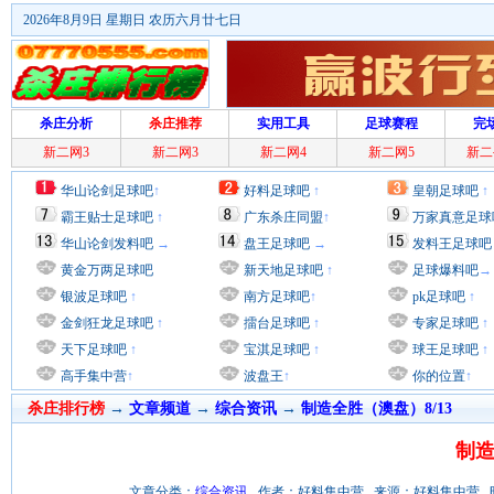
2026年8月9日 星期日 农历六月廿七日
杀庄分析
杀庄推荐
实用工具
足球赛程
完
新二网3
新二网3
新二网4
新二网5
新二
华山论剑足球吧
↑
好料足球吧
↑
皇朝足球吧
↑
霸王贴士足球吧
↑
广东杀庄同盟
↑
万家真意足球
华山论剑发料吧
→
盘王足球吧
→
发料王足球吧
黄金万两足球吧
新天地足球吧
↑
足球爆料吧
→
银波足球吧
↑
南方足球吧
↑
pk足球吧
↑
金剑狂龙足球吧
↑
擂台足球吧
↑
专家足球吧
↑
天下足球吧
↑
宝淇足球吧
↑
球王足球吧
↑
高手集中营
↑
波盘王
↑
你的位置
↑
杀庄排行榜
→
文章频道
→
综合资讯
→
制造全胜（澳盘）8/13
制造
文章分类：
综合资讯
作者：好料集中营 来源：好料集中营 时间：201