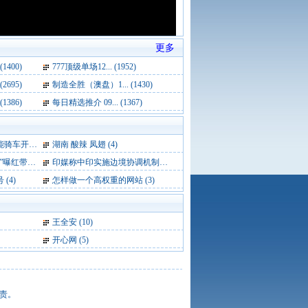
更多
1400)
777顶级单场12... (1952)
2695)
制造全胜（澳盘）1... (1430)
1386)
每日精选推介 09... (1367)
要花的 (5)
湖南 酸辣 凤翅 (4)
少尴尬 (4)
印媒称中印实施边境协调机制 避免意外冲突 (4)
(4)
怎样做一个高权重的网站 (3)
王全安
(10)
开心网
(5)
责。