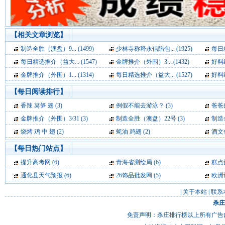
【相关文章浏览】
制造全胜（澳盘）9... (1499)
少林寺称释永信陷包... (1925)
每日精
每日精选推介（益大... (1547)
金牌推介（外围）3... (1432)
好料绝
金牌推介（外围）1... (1314)
每日精选推介（益大... (1527)
好料绝
【每日阅读排行】
香辣 莴笋 翅 (3)
例假不能去游泳？ (3)
爸爸的
金牌推介（外围）3/31 (3)
制造全胜（澳盘）22号 (3)
制造
烧烤 鸡 中 翅 (2)
蚝油 鸡翅 (2)
酒文化
【每日热门站点】
提升高考网
(6)
青海省测绘局
(6)
糕点
通化县天气预报
(6)
26饰品批发网
(5)
欧洲
|
关于本站
|
联系
杀庄
免责声明：杀庄排行榜以上所有广告